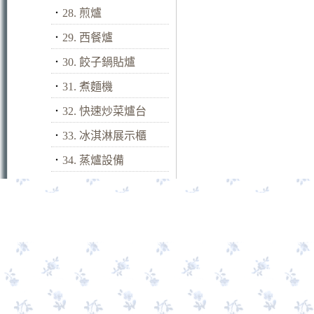
．
28. 煎爐
．
29. 西餐爐
．
30. 餃子鍋貼爐
．
31. 煮麵機
．
32. 快速炒菜爐台
．
33. 冰淇淋展示櫃
．
34. 蒸爐設備