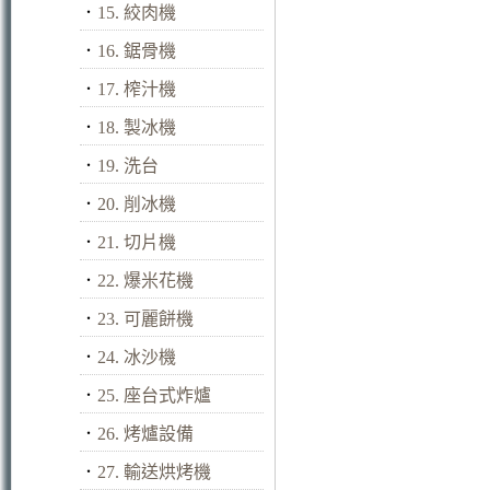
．
15. 絞肉機
．
16. 鋸骨機
．
17. 榨汁機
．
18. 製冰機
．
19. 洗台
．
20. 削冰機
．
21. 切片機
．
22. 爆米花機
．
23. 可麗餅機
．
24. 冰沙機
．
25. 座台式炸爐
．
26. 烤爐設備
．
27. 輸送烘烤機