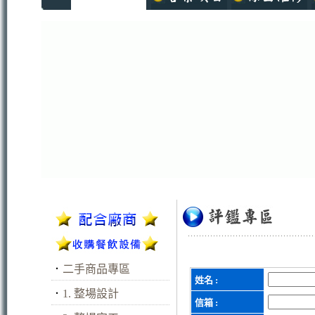
．
二手商品專區
姓名 :
．
1. 整場設計
信箱 :