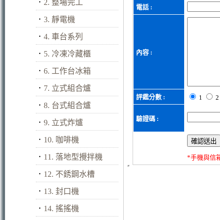
．
2. 整場完工
電話 :
．
3. 靜電機
．
4. 車台系列
內容 :
．
5. 冷凍冷藏櫃
．
6. 工作台冰箱
．
7. 立式組合爐
評鑑分數 :
1
．
8. 台式組合爐
驗證碼 :
．
9. 立式炸爐
．
10. 咖啡機
．
11. 落地型攪拌機
*手機與信
．
12. 不銹鋼水槽
．
13. 封口機
．
14. 搖搖機