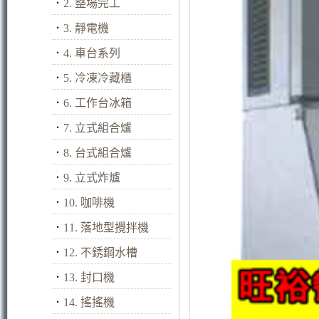
．
2. 整場完工
．
3. 靜電機
．
4. 車台系列
．
5. 冷凍冷藏櫃
．
6. 工作台冰箱
．
7. 立式組合爐
．
8. 台式組合爐
．
9. 立式炸爐
．
10. 咖啡機
．
11. 落地型攪拌機
．
12. 不銹鋼水槽
．
13. 封口機
．
14. 搖搖機