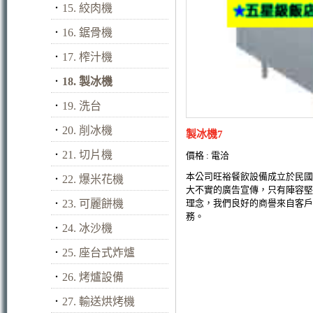
．
15. 絞肉機
．
16. 鋸骨機
．
17. 榨汁機
．
18. 製冰機
．
19. 洗台
．
20. 削冰機
製冰機7
．
21. 切片機
價格 : 電洽
本公司旺裕餐飲設備成立於民國
．
22. 爆米花機
大不實的廣告宣傳，只有陣容堅
．
23. 可麗餅機
理念，我們良好的商譽來自客戶
務。
．
24. 冰沙機
．
25. 座台式炸爐
．
26. 烤爐設備
．
27. 輸送烘烤機