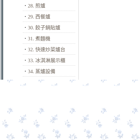
．
28. 煎爐
．
29. 西餐爐
．
30. 餃子鍋貼爐
．
31. 煮麵機
．
32. 快速炒菜爐台
．
33. 冰淇淋展示櫃
．
34. 蒸爐設備