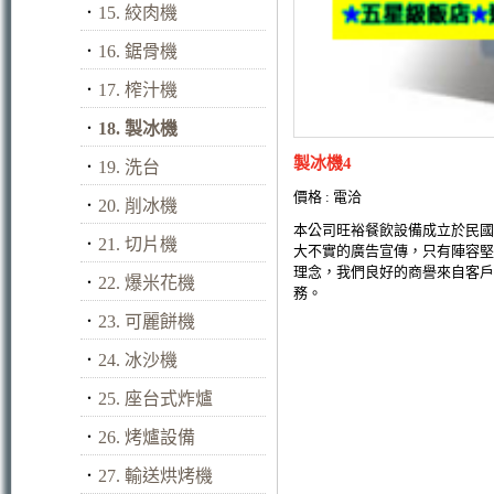
．
15. 絞肉機
．
16. 鋸骨機
．
17. 榨汁機
．
18. 製冰機
製冰機4
．
19. 洗台
價格 : 電洽
．
20. 削冰機
本公司旺裕餐飲設備成立於民國
．
21. 切片機
大不實的廣告宣傳，只有陣容堅
理念，我們良好的商譽來自客戶
．
22. 爆米花機
務。
．
23. 可麗餅機
．
24. 冰沙機
．
25. 座台式炸爐
．
26. 烤爐設備
．
27. 輸送烘烤機