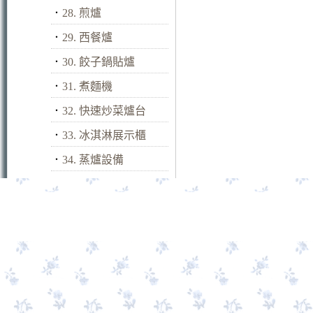
．
28. 煎爐
．
29. 西餐爐
．
30. 餃子鍋貼爐
．
31. 煮麵機
．
32. 快速炒菜爐台
．
33. 冰淇淋展示櫃
．
34. 蒸爐設備