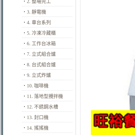
．
2. 整場完工
．
3. 靜電機
．
4. 車台系列
．
5. 冷凍冷藏櫃
．
6. 工作台冰箱
．
7. 立式組合爐
．
8. 台式組合爐
．
9. 立式炸爐
．
10. 咖啡機
．
11. 落地型攪拌機
．
12. 不銹鋼水槽
．
13. 封口機
．
14. 搖搖機