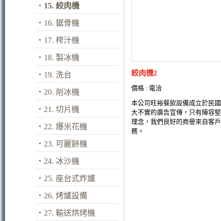
．
15. 絞肉機
．
16. 鋸骨機
．
17. 榨汁機
．
18. 製冰機
絞肉機2
．
19. 洗台
價格 : 電洽
．
20. 削冰機
本公司旺裕餐飲設備成立於民國
．
21. 切片機
大不實的廣告宣傳，只有陣容堅
理念，我們良好的商譽來自客戶
．
22. 爆米花機
務。
．
23. 可麗餅機
．
24. 冰沙機
．
25. 座台式炸爐
．
26. 烤爐設備
．
27. 輸送烘烤機