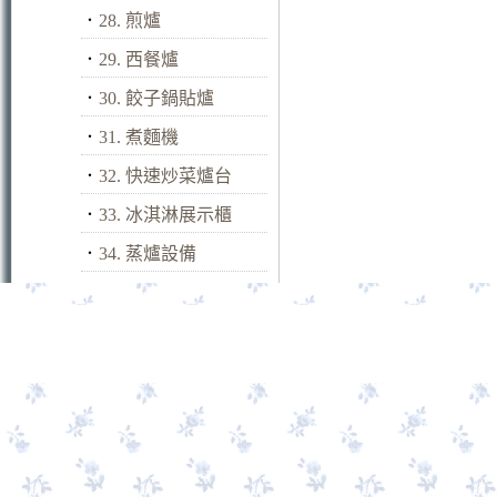
．
28. 煎爐
．
29. 西餐爐
．
30. 餃子鍋貼爐
．
31. 煮麵機
．
32. 快速炒菜爐台
．
33. 冰淇淋展示櫃
．
34. 蒸爐設備