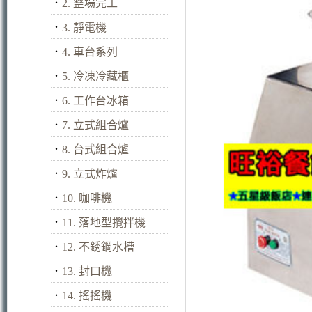
．
2. 整場完工
．
3. 靜電機
．
4. 車台系列
．
5. 冷凍冷藏櫃
．
6. 工作台冰箱
．
7. 立式組合爐
．
8. 台式組合爐
．
9. 立式炸爐
．
10. 咖啡機
．
11. 落地型攪拌機
．
12. 不銹鋼水槽
．
13. 封口機
．
14. 搖搖機