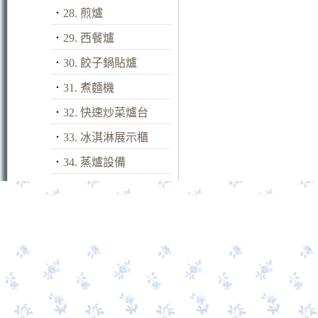
．
28. 煎爐
．
29. 西餐爐
．
30. 餃子鍋貼爐
．
31. 煮麵機
．
32. 快速炒菜爐台
．
33. 冰淇淋展示櫃
．
34. 蒸爐設備