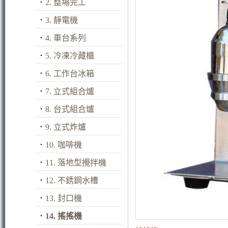
．
2. 整場完工
．
3. 靜電機
．
4. 車台系列
．
5. 冷凍冷藏櫃
．
6. 工作台冰箱
．
7. 立式組合爐
．
8. 台式組合爐
．
9. 立式炸爐
．
10. 咖啡機
．
11. 落地型攪拌機
．
12. 不銹鋼水槽
．
13. 封口機
．
14. 搖搖機