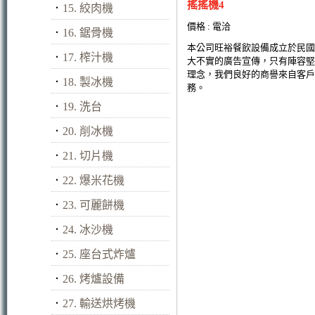
搖搖機4
．
15. 絞肉機
價格 : 電洽
．
16. 鋸骨機
本公司旺裕餐飲設備成立於民國
．
17. 榨汁機
大不實的廣告宣傳，只有陣容堅
理念，我們良好的商譽來自客戶
．
18. 製冰機
務。
．
19. 洗台
．
20. 削冰機
．
21. 切片機
．
22. 爆米花機
．
23. 可麗餅機
．
24. 冰沙機
．
25. 座台式炸爐
．
26. 烤爐設備
．
27. 輸送烘烤機