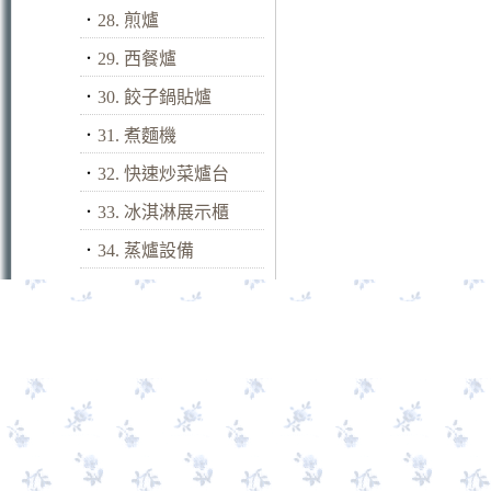
．
28. 煎爐
．
29. 西餐爐
．
30. 餃子鍋貼爐
．
31. 煮麵機
．
32. 快速炒菜爐台
．
33. 冰淇淋展示櫃
．
34. 蒸爐設備