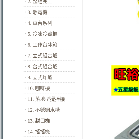
．
2. 整場完工
．
3. 靜電機
．
4. 車台系列
．
5. 冷凍冷藏櫃
．
6. 工作台冰箱
．
7. 立式組合爐
．
8. 台式組合爐
．
9. 立式炸爐
．
10. 咖啡機
．
11. 落地型攪拌機
．
12. 不銹鋼水槽
．
13. 封口機
．
14. 搖搖機