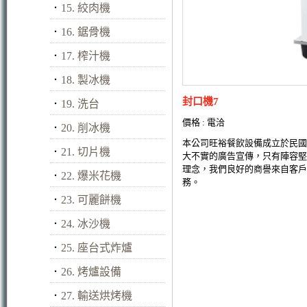
．
15. 絞肉機
．
16. 鋸骨機
．
17. 榨汁機
．
18. 製冰機
封口機7
．
19. 洗台
價格 : 電洽
．
20. 削冰機
本公司旺裕餐飲設備成立於民國
．
21. 切片機
大不實的廣告宣傳，只有陣容堅
理念，我們良好的商譽來自客戶
．
22. 爆米花機
務。
．
23. 可麗餅機
．
24. 冰沙機
．
25. 座台式炸爐
．
26. 烤爐設備
．
27. 輸送烘烤機