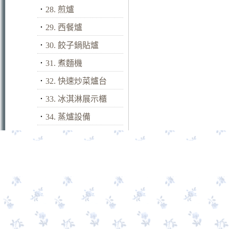
．
28. 煎爐
．
29. 西餐爐
．
30. 餃子鍋貼爐
．
31. 煮麵機
．
32. 快速炒菜爐台
．
33. 冰淇淋展示櫃
．
34. 蒸爐設備