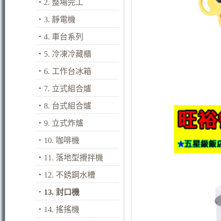
．
2. 整場完工
．
3. 靜電機
．
4. 車台系列
．
5. 冷凍冷藏櫃
．
6. 工作台冰箱
．
7. 立式組合爐
．
8. 台式組合爐
．
9. 立式炸爐
．
10. 咖啡機
．
11. 落地型攪拌機
．
12. 不銹鋼水槽
．
13. 封口機
．
14. 搖搖機