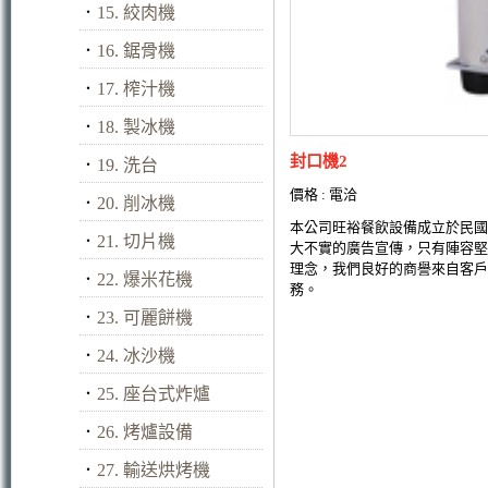
．
15. 絞肉機
．
16. 鋸骨機
．
17. 榨汁機
．
18. 製冰機
封口機2
．
19. 洗台
價格 : 電洽
．
20. 削冰機
本公司旺裕餐飲設備成立於民國
．
21. 切片機
大不實的廣告宣傳，只有陣容堅
理念，我們良好的商譽來自客戶
．
22. 爆米花機
務。
．
23. 可麗餅機
．
24. 冰沙機
．
25. 座台式炸爐
．
26. 烤爐設備
．
27. 輸送烘烤機