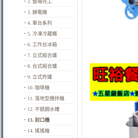
．
2. 整場完工
．
3. 靜電機
．
4. 車台系列
．
5. 冷凍冷藏櫃
．
6. 工作台冰箱
．
7. 立式組合爐
．
8. 台式組合爐
．
9. 立式炸爐
．
10. 咖啡機
．
11. 落地型攪拌機
．
12. 不銹鋼水槽
．
13. 封口機
．
14. 搖搖機