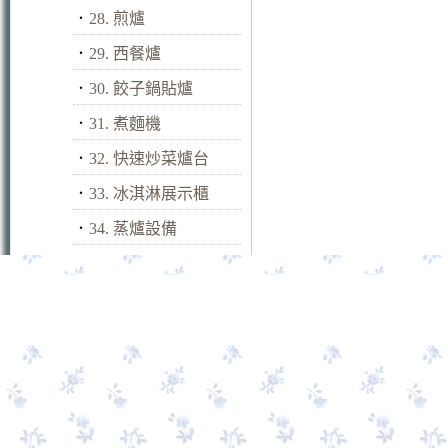
．
28. 煎爐
．
29. 西餐爐
．
30. 餃子鍋貼爐
．
31. 煮麵機
．
32. 快速炒菜爐台
．
33. 冰淇淋展示櫃
．
34. 蒸爐設備