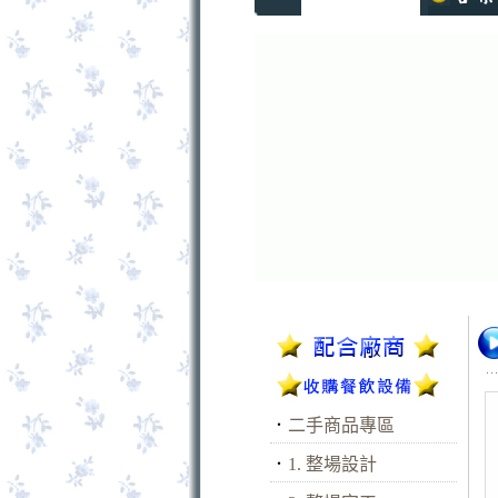
．
二手商品專區
．
1. 整場設計