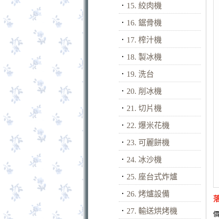
．
15. 絞肉機
．
16. 鋸骨機
．
17. 榨汁機
．
18. 製冰機
．
19. 洗台
．
20. 削冰機
．
21. 切片機
．
22. 爆米花機
．
23. 可麗餅機
．
24. 冰沙機
．
25. 座台式炸爐
．
26. 烤爐設備
．
27. 輸送烘烤機
價