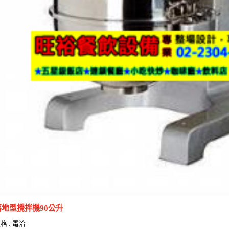
落地型攪拌機90公升
格 : 電洽