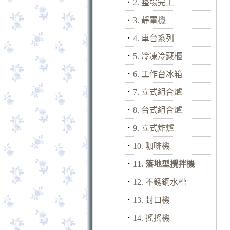
．
2. 整場完工
．
3. 靜電機
．
4. 車台系列
．
5. 冷凍冷藏櫃
．
6. 工作台冰箱
．
7. 立式組合爐
．
8. 台式組合爐
．
9. 立式炸爐
．
10. 咖啡機
．
11. 落地型攪拌機
．
12. 不銹鋼水槽
．
13. 封口機
．
14. 搖搖機