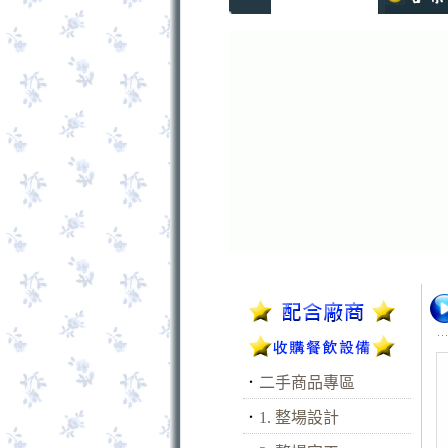
．
二手商品專區
．
1. 整場設計