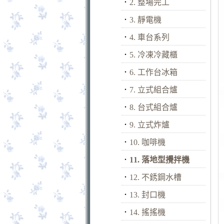
．
2. 整場完工
．
3. 靜電機
．
4. 車台系列
．
5. 冷凍冷藏櫃
．
6. 工作台冰箱
．
7. 立式組合爐
．
8. 台式組合爐
．
9. 立式炸爐
．
10. 咖啡機
．
11. 落地型攪拌機
．
12. 不銹鋼水槽
．
13. 封口機
．
14. 搖搖機