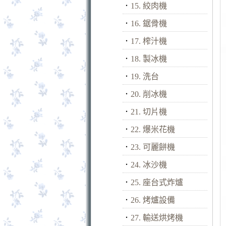
．
15. 絞肉機
．
16. 鋸骨機
．
17. 榨汁機
．
18. 製冰機
．
19. 洗台
．
20. 削冰機
．
21. 切片機
．
22. 爆米花機
．
23. 可麗餅機
．
24. 冰沙機
．
25. 座台式炸爐
．
26. 烤爐設備
．
27. 輸送烘烤機