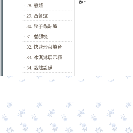
務。
．
28. 煎爐
．
29. 西餐爐
．
30. 餃子鍋貼爐
．
31. 煮麵機
．
32. 快速炒菜爐台
．
33. 冰淇淋展示櫃
．
34. 蒸爐設備