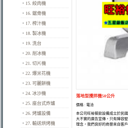
．
15. 絞肉機
．
16. 鋸骨機
．
17. 榨汁機
．
18. 製冰機
．
19. 洗台
．
20. 削冰機
．
21. 切片機
．
22. 爆米花機
．
23. 可麗餅機
．
24. 冰沙機
落地型攪拌機50公升
．
25. 座台式炸爐
價格 : 電洽
．
26. 烤爐設備
本公司旺裕餐飲設備成立於民國
大不實的廣告宣傳，只有陣容堅
．
27. 輸送烘烤機
理念，我們良好的商譽來自客戶