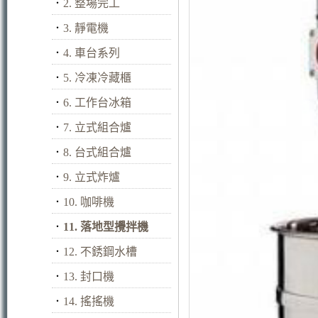
．
2. 整場完工
．
3. 靜電機
．
4. 車台系列
．
5. 冷凍冷藏櫃
．
6. 工作台冰箱
．
7. 立式組合爐
．
8. 台式組合爐
．
9. 立式炸爐
．
10. 咖啡機
．
11. 落地型攪拌機
．
12. 不銹鋼水槽
．
13. 封口機
．
14. 搖搖機