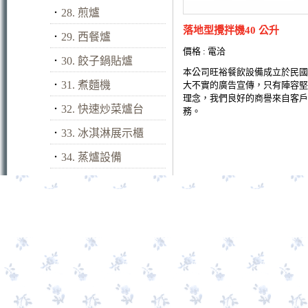
．
28. 煎爐
落地型攪拌機40 公升
．
29. 西餐爐
價格 : 電洽
．
30. 餃子鍋貼爐
本公司旺裕餐飲設備成立於民國
．
31. 煮麵機
大不實的廣告宣傳，只有陣容堅
理念，我們良好的商譽來自客戶
．
32. 快速炒菜爐台
務。
．
33. 冰淇淋展示櫃
．
34. 蒸爐設備