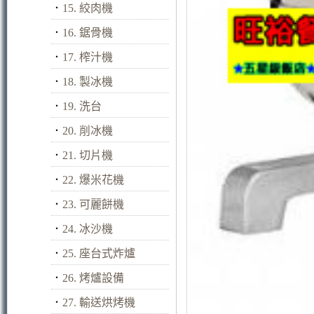
．
15. 絞肉機
．
16. 鋸骨機
．
17. 榨汁機
．
18. 製冰機
．
19. 洗台
．
20. 削冰機
．
21. 切片機
．
22. 爆米花機
．
23. 可麗餅機
．
24. 冰沙機
．
25. 座台式炸爐
．
26. 烤爐設備
．
27. 輸送烘烤機