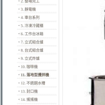
．
2. 整場完工
．
3. 靜電機
．
4. 車台系列
．
5. 冷凍冷藏櫃
．
6. 工作台冰箱
．
7. 立式組合爐
．
8. 台式組合爐
．
9. 立式炸爐
．
10. 咖啡機
．
11. 落地型攪拌機
．
12. 不銹鋼水槽
．
13. 封口機
．
14. 搖搖機