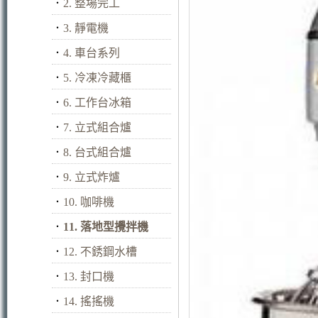
．
2. 整場完工
．
3. 靜電機
．
4. 車台系列
．
5. 冷凍冷藏櫃
．
6. 工作台冰箱
．
7. 立式組合爐
．
8. 台式組合爐
．
9. 立式炸爐
．
10. 咖啡機
．
11. 落地型攪拌機
．
12. 不銹鋼水槽
．
13. 封口機
．
14. 搖搖機