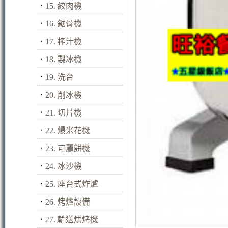
．
15. 絞肉機
．
16. 鋸骨機
．
17. 榨汁機
．
18. 製冰機
．
19. 洗台
．
20. 削冰機
．
21. 切片機
．
22. 爆米花機
．
23. 可麗餅機
．
24. 冰沙機
．
25. 座台式炸爐
．
26. 烤爐設備
．
27. 輸送烘烤機