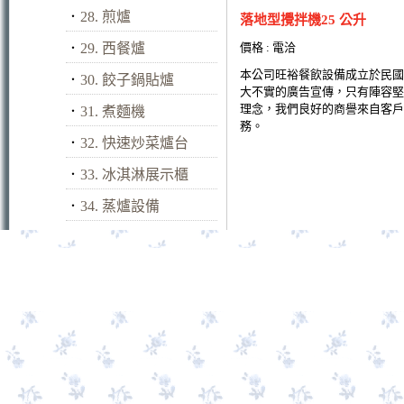
．
28. 煎爐
落地型攪拌機25 公升
．
29. 西餐爐
價格 : 電洽
本公司旺裕餐飲設備成立於民國
．
30. 餃子鍋貼爐
大不實的廣告宣傳，只有陣容堅
理念，我們良好的商譽來自客戶
．
31. 煮麵機
務。
．
32. 快速炒菜爐台
．
33. 冰淇淋展示櫃
．
34. 蒸爐設備