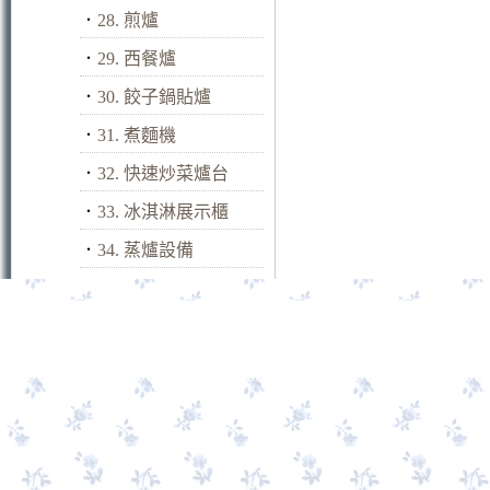
．
28. 煎爐
．
29. 西餐爐
．
30. 餃子鍋貼爐
．
31. 煮麵機
．
32. 快速炒菜爐台
．
33. 冰淇淋展示櫃
．
34. 蒸爐設備