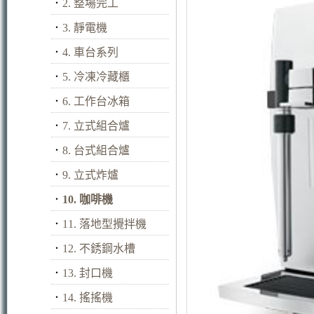
．
2. 整場完工
．
3. 靜電機
．
4. 車台系列
．
5. 冷凍冷藏櫃
．
6. 工作台冰箱
．
7. 立式組合爐
．
8. 台式組合爐
．
9. 立式炸爐
．
10. 咖啡機
．
11. 落地型攪拌機
．
12. 不銹鋼水槽
．
13. 封口機
．
14. 搖搖機