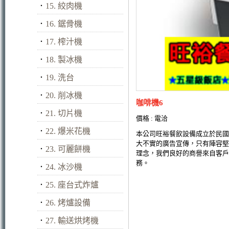
．
15. 絞肉機
．
16. 鋸骨機
．
17. 榨汁機
．
18. 製冰機
．
19. 洗台
．
20. 削冰機
咖啡機6
．
21. 切片機
價格 : 電洽
．
22. 爆米花機
本公司旺裕餐飲設備成立於民國
大不實的廣告宣傳，只有陣容堅
．
23. 可麗餅機
理念，我們良好的商譽來自客戶
務。
．
24. 冰沙機
．
25. 座台式炸爐
．
26. 烤爐設備
．
27. 輸送烘烤機