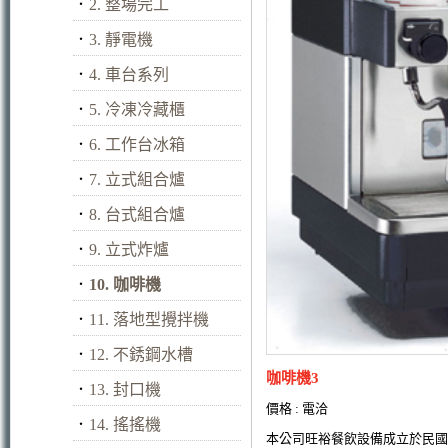
．
2. 整場完工
．
3. 靜電機
．
4. 車台系列
．
5. 冷凍冷藏櫃
．
6. 工作台冰箱
．
7. 立式組合爐
．
8. 台式組合爐
．
9. 立式炸爐
．
10. 咖啡機
．
11. 落地型攪拌機
．
12. 不銹鋼水槽
咖啡機3
．
13. 封口機
價格 : 電洽
．
14. 搖搖機
本公司旺裕餐飲設備成立於民國