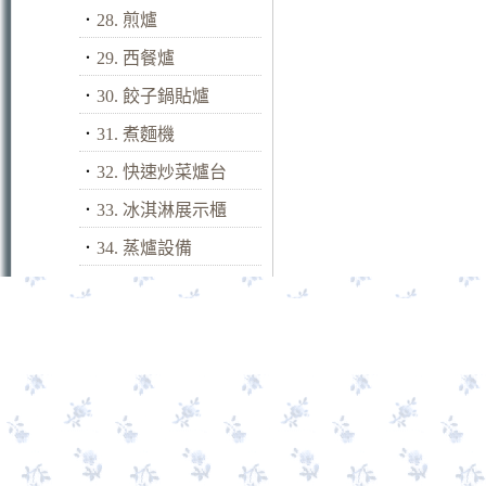
．
28. 煎爐
．
29. 西餐爐
．
30. 餃子鍋貼爐
．
31. 煮麵機
．
32. 快速炒菜爐台
．
33. 冰淇淋展示櫃
．
34. 蒸爐設備