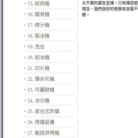
大不實的廣告宣傳，只有陣容堅
．
15. 絞肉機
理念，我們良好的商譽來自客戶
．
16. 鋸骨機
務。
．
17. 榨汁機
．
18. 製冰機
．
19. 洗台
．
20. 削冰機
．
21. 切片機
．
22. 爆米花機
．
23. 可麗餅機
．
24. 冰沙機
．
25. 座台式炸爐
．
26. 烤爐設備
．
27. 輸送烘烤機