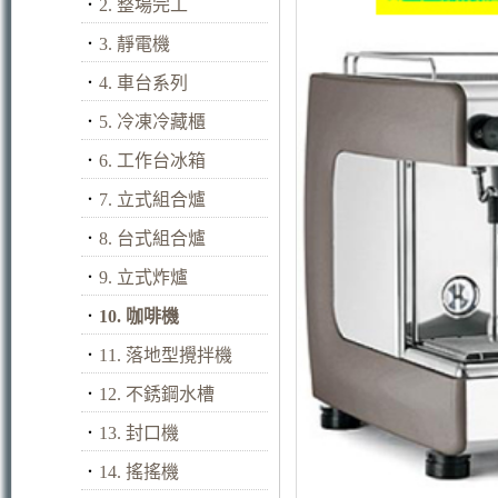
．
2. 整場完工
．
3. 靜電機
．
4. 車台系列
．
5. 冷凍冷藏櫃
．
6. 工作台冰箱
．
7. 立式組合爐
．
8. 台式組合爐
．
9. 立式炸爐
．
10. 咖啡機
．
11. 落地型攪拌機
．
12. 不銹鋼水槽
．
13. 封口機
．
14. 搖搖機