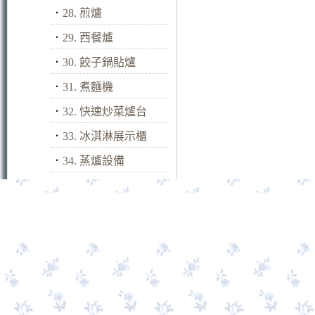
．
28. 煎爐
．
29. 西餐爐
．
30. 餃子鍋貼爐
．
31. 煮麵機
．
32. 快速炒菜爐台
．
33. 冰淇淋展示櫃
．
34. 蒸爐設備