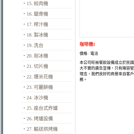
．
15. 絞肉機
．
16. 鋸骨機
．
17. 榨汁機
．
18. 製冰機
咖啡機1
．
19. 洗台
價格 : 電洽
．
20. 削冰機
本公司旺裕餐飲設備成立於民國
．
21. 切片機
大不實的廣告宣傳，只有陣容堅
理念，我們良好的商譽來自客戶
．
22. 爆米花機
務。
．
23. 可麗餅機
．
24. 冰沙機
．
25. 座台式炸爐
．
26. 烤爐設備
．
27. 輸送烘烤機