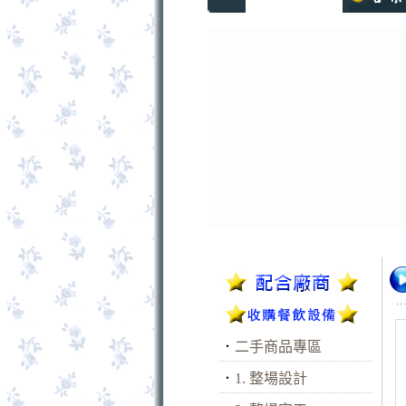
．
二手商品專區
．
1. 整場設計