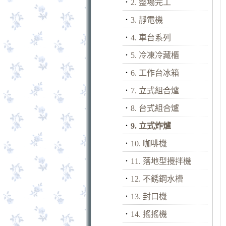
．
2. 整場完工
．
3. 靜電機
．
4. 車台系列
．
5. 冷凍冷藏櫃
．
6. 工作台冰箱
．
7. 立式組合爐
．
8. 台式組合爐
．
9. 立式炸爐
．
10. 咖啡機
．
11. 落地型攪拌機
．
12. 不銹鋼水槽
．
13. 封口機
．
14. 搖搖機