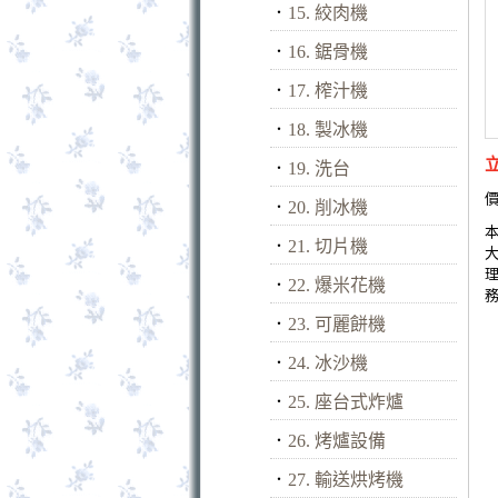
．
15. 絞肉機
．
16. 鋸骨機
．
17. 榨汁機
．
18. 製冰機
．
19. 洗台
價
．
20. 削冰機
．
21. 切片機
．
22. 爆米花機
．
23. 可麗餅機
．
24. 冰沙機
．
25. 座台式炸爐
．
26. 烤爐設備
．
27. 輸送烘烤機