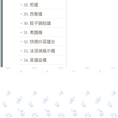
．
28. 煎爐
．
29. 西餐爐
．
30. 餃子鍋貼爐
．
31. 煮麵機
．
32. 快速炒菜爐台
．
33. 冰淇淋展示櫃
．
34. 蒸爐設備