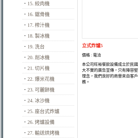
．
15. 絞肉機
．
16. 鋸骨機
．
17. 榨汁機
．
18. 製冰機
立式炸爐5
．
19. 洗台
價格 : 電洽
．
20. 削冰機
本公司旺裕餐飲設備成立於民國
．
21. 切片機
大不實的廣告宣傳，只有陣容堅
理念，我們良好的商譽來自客戶
．
22. 爆米花機
務。
．
23. 可麗餅機
．
24. 冰沙機
．
25. 座台式炸爐
．
26. 烤爐設備
．
27. 輸送烘烤機