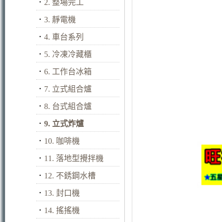
．
2. 整場完工
．
3. 靜電機
．
4. 車台系列
．
5. 冷凍冷藏櫃
．
6. 工作台冰箱
．
7. 立式組合爐
．
8. 台式組合爐
．
9. 立式炸爐
．
10. 咖啡機
．
11. 落地型攪拌機
．
12. 不銹鋼水槽
．
13. 封口機
．
14. 搖搖機