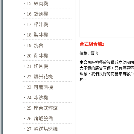
．
15. 絞肉機
．
16. 鋸骨機
．
17. 榨汁機
．
18. 製冰機
台式組合爐2
．
19. 洗台
價格 : 電洽
．
20. 削冰機
本公司旺裕餐飲設備成立於民國
．
21. 切片機
大不實的廣告宣傳，只有陣容堅
理念，我們良好的商譽來自客戶
．
22. 爆米花機
務。
．
23. 可麗餅機
．
24. 冰沙機
．
25. 座台式炸爐
．
26. 烤爐設備
．
27. 輸送烘烤機