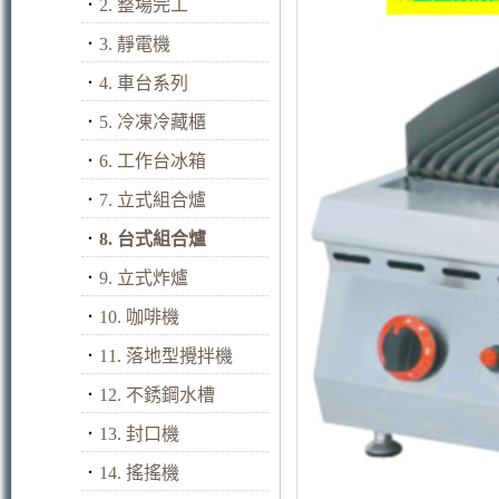
．
2. 整場完工
．
3. 靜電機
．
4. 車台系列
．
5. 冷凍冷藏櫃
．
6. 工作台冰箱
．
7. 立式組合爐
．
8. 台式組合爐
．
9. 立式炸爐
．
10. 咖啡機
．
11. 落地型攪拌機
．
12. 不銹鋼水槽
．
13. 封口機
．
14. 搖搖機