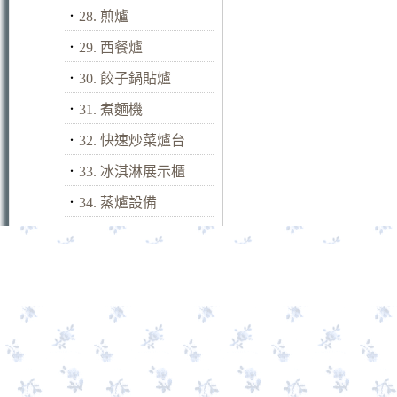
．
28. 煎爐
．
29. 西餐爐
．
30. 餃子鍋貼爐
．
31. 煮麵機
．
32. 快速炒菜爐台
．
33. 冰淇淋展示櫃
．
34. 蒸爐設備