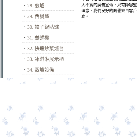
大不實的廣告宣傳，只有陣容堅
．
28. 煎爐
理念，我們良好的商譽來自客戶
．
29. 西餐爐
務。
．
30. 餃子鍋貼爐
．
31. 煮麵機
．
32. 快速炒菜爐台
．
33. 冰淇淋展示櫃
．
34. 蒸爐設備