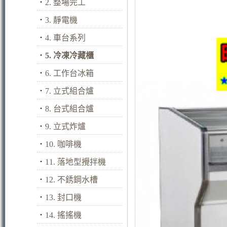
．
2. 整場完工
．
3. 靜電機
．
4. 車台系列
．
5. 冷凍冷藏櫃
．
6. 工作台冰箱
．
7. 立式組合爐
．
8. 台式組合爐
．
9. 立式炸爐
．
10. 咖啡機
．
11. 落地型攪拌機
．
12. 不銹鋼水槽
．
13. 封口機
．
14. 搖搖機