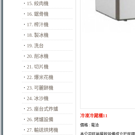
．
15. 絞肉機
．
16. 鋸骨機
．
17. 榨汁機
．
18. 製冰機
．
19. 洗台
．
20. 削冰機
．
21. 切片機
．
22. 爆米花機
．
23. 可麗餅機
．
24. 冰沙機
．
25. 座台式炸爐
冷凍冷藏櫃11
．
26. 烤爐設備
價格 : 電洽
．
27. 輸送烘烤機
本公司旺裕餐飲設備成立於民國