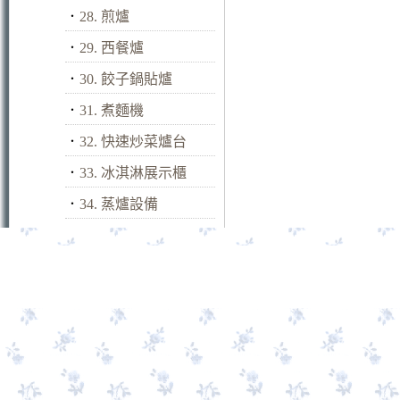
．
28. 煎爐
．
29. 西餐爐
．
30. 餃子鍋貼爐
．
31. 煮麵機
．
32. 快速炒菜爐台
．
33. 冰淇淋展示櫃
．
34. 蒸爐設備