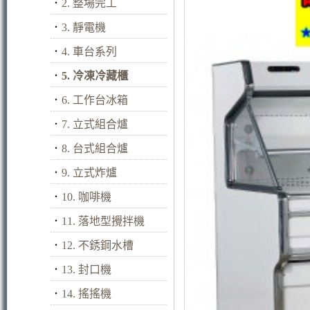
．
2. 整場完工
．
3. 靜電機
．
4. 車台系列
．
5. 冷凍冷藏櫃
．
6. 工作台冰箱
．
7. 立式組合爐
．
8. 台式組合爐
．
9. 立式炸爐
．
10. 咖啡機
．
11. 落地型攪拌機
．
12. 不銹鋼水槽
．
13. 封口機
．
14. 搖搖機