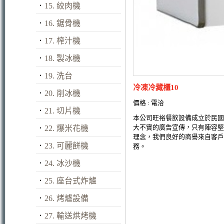
．
15. 絞肉機
．
16. 鋸骨機
．
17. 榨汁機
．
18. 製冰機
．
19. 洗台
冷凍冷藏櫃10
．
20. 削冰機
價格 : 電洽
．
21. 切片機
本公司旺裕餐飲設備成立於民國
大不實的廣告宣傳，只有陣容堅
．
22. 爆米花機
理念，我們良好的商譽來自客戶
．
23. 可麗餅機
務。
．
24. 冰沙機
．
25. 座台式炸爐
．
26. 烤爐設備
．
27. 輸送烘烤機