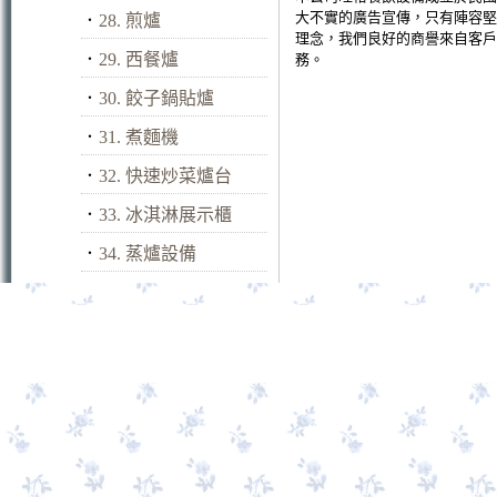
大不實的廣告宣傳，只有陣容堅
．
28. 煎爐
理念，我們良好的商譽來自客戶
．
29. 西餐爐
務。
．
30. 餃子鍋貼爐
．
31. 煮麵機
．
32. 快速炒菜爐台
．
33. 冰淇淋展示櫃
．
34. 蒸爐設備