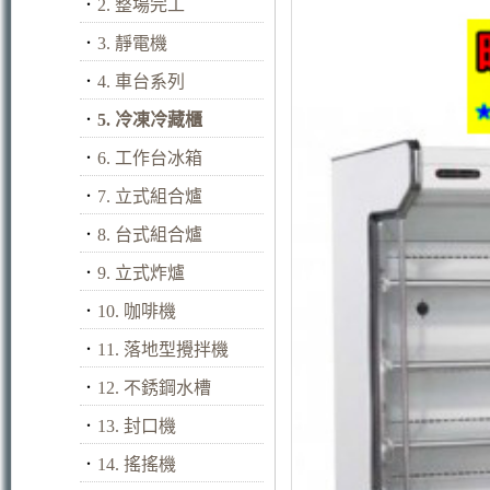
．
2. 整場完工
．
3. 靜電機
．
4. 車台系列
．
5. 冷凍冷藏櫃
．
6. 工作台冰箱
．
7. 立式組合爐
．
8. 台式組合爐
．
9. 立式炸爐
．
10. 咖啡機
．
11. 落地型攪拌機
．
12. 不銹鋼水槽
．
13. 封口機
．
14. 搖搖機