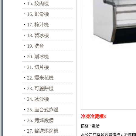
．
15. 絞肉機
．
16. 鋸骨機
．
17. 榨汁機
．
18. 製冰機
．
19. 洗台
．
20. 削冰機
．
21. 切片機
．
22. 爆米花機
．
23. 可麗餅機
．
24. 冰沙機
．
25. 座台式炸爐
冷凍冷藏櫃8
．
26. 烤爐設備
價格 : 電洽
．
27. 輸送烘烤機
本公司旺裕餐飲設備成立於民國