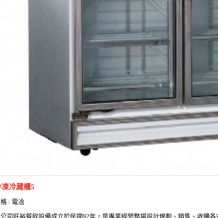
冷凍冷藏櫃5
格 : 電洽
本公司旺裕餐飲設備成立於民國92年，是專業經營整場設計規劃、銷售、收購各