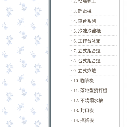
．
2. 整場完工
．
3. 靜電機
．
4. 車台系列
．
5. 冷凍冷藏櫃
．
6. 工作台冰箱
．
7. 立式組合爐
．
8. 台式組合爐
．
9. 立式炸爐
．
10. 咖啡機
．
11. 落地型攪拌機
．
12. 不銹鋼水槽
．
13. 封口機
．
14. 搖搖機