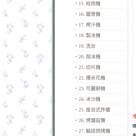
．
15. 絞肉機
．
16. 鋸骨機
．
17. 榨汁機
．
18. 製冰機
．
19. 洗台
．
20. 削冰機
．
21. 切片機
．
22. 爆米花機
．
23. 可麗餅機
．
24. 冰沙機
．
25. 座台式炸爐
．
26. 烤爐設備
價
．
27. 輸送烘烤機