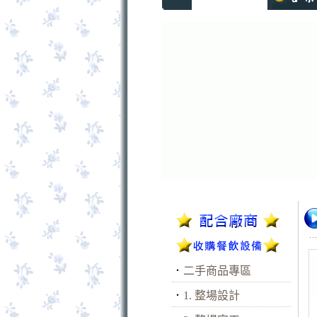
．
二手商品專區
．
1. 整場設計