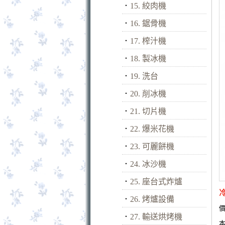
．
15. 絞肉機
．
16. 鋸骨機
．
17. 榨汁機
．
18. 製冰機
．
19. 洗台
．
20. 削冰機
．
21. 切片機
．
22. 爆米花機
．
23. 可麗餅機
．
24. 冰沙機
．
25. 座台式炸爐
．
26. 烤爐設備
價
．
27. 輸送烘烤機