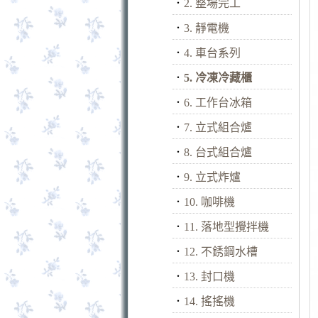
．
2. 整場完工
．
3. 靜電機
．
4. 車台系列
．
5. 冷凍冷藏櫃
．
6. 工作台冰箱
．
7. 立式組合爐
．
8. 台式組合爐
．
9. 立式炸爐
．
10. 咖啡機
．
11. 落地型攪拌機
．
12. 不銹鋼水槽
．
13. 封口機
．
14. 搖搖機