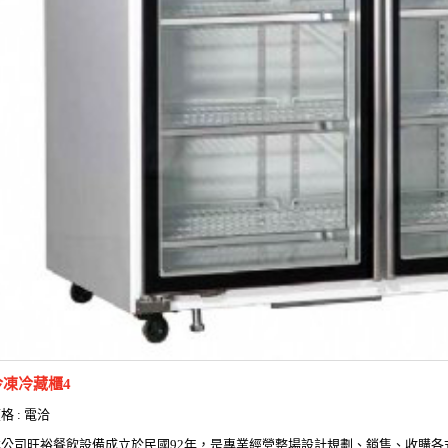
冷凍冷藏櫃4
格 : 電洽
本公司旺裕餐飲設備成立於民國92年，是專業經營整場設計規劃、銷售、收購各