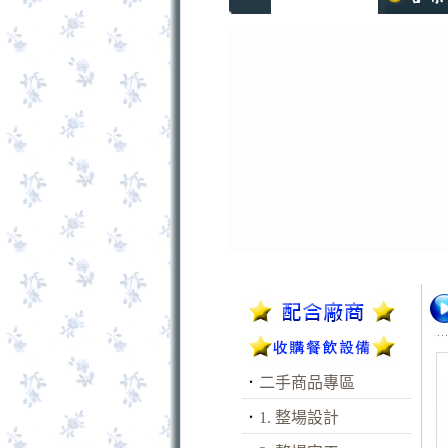
．
二手商品專區
．
1. 整場設計