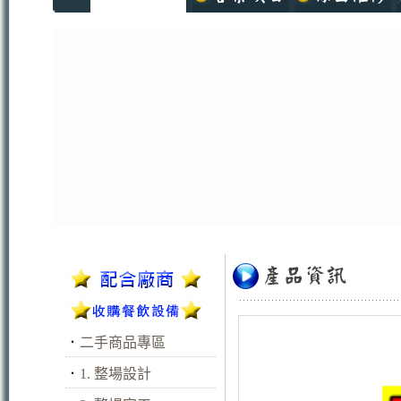
．
二手商品專區
．
1. 整場設計