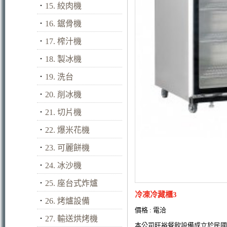
．
15. 絞肉機
．
16. 鋸骨機
．
17. 榨汁機
．
18. 製冰機
．
19. 洗台
．
20. 削冰機
．
21. 切片機
．
22. 爆米花機
．
23. 可麗餅機
．
24. 冰沙機
．
25. 座台式炸爐
冷凍冷藏櫃3
．
26. 烤爐設備
價格 : 電洽
．
27. 輸送烘烤機
本公司旺裕餐飲設備成立於民國