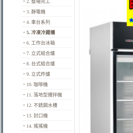
．
2. 整場完工
．
3. 靜電機
．
4. 車台系列
．
5. 冷凍冷藏櫃
．
6. 工作台冰箱
．
7. 立式組合爐
．
8. 台式組合爐
．
9. 立式炸爐
．
10. 咖啡機
．
11. 落地型攪拌機
．
12. 不銹鋼水槽
．
13. 封口機
．
14. 搖搖機