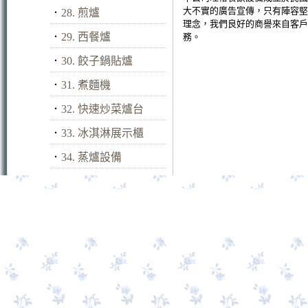
大不實的廣告宣傳，只有陣容堅
．
28. 煎爐
理念，我們良好的商譽來自客戶
．
29. 西餐爐
務。
．
30. 餃子鍋貼爐
．
31. 煮麵機
．
32. 快速炒菜爐台
．
33. 冰淇淋展示櫃
．
34. 蒸爐設備