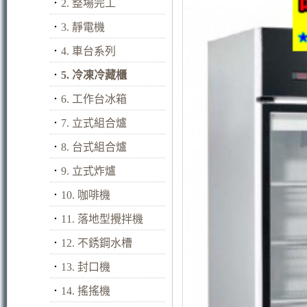
．
2. 整場完工
．
3. 靜電機
．
4. 車台系列
．
5. 冷凍冷藏櫃
．
6. 工作台冰箱
．
7. 立式組合爐
．
8. 台式組合爐
．
9. 立式炸爐
．
10. 咖啡機
．
11. 落地型攪拌機
．
12. 不銹鋼水槽
．
13. 封口機
．
14. 搖搖機