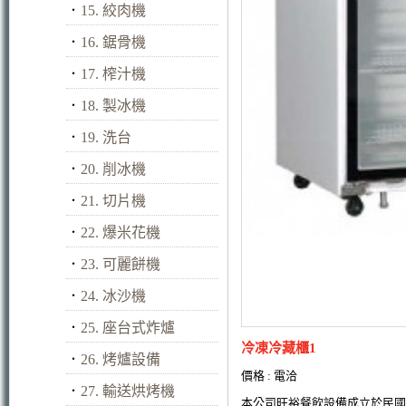
．
15. 絞肉機
．
16. 鋸骨機
．
17. 榨汁機
．
18. 製冰機
．
19. 洗台
．
20. 削冰機
．
21. 切片機
．
22. 爆米花機
．
23. 可麗餅機
．
24. 冰沙機
．
25. 座台式炸爐
冷凍冷藏櫃1
．
26. 烤爐設備
價格 : 電洽
．
27. 輸送烘烤機
本公司旺裕餐飲設備成立於民國