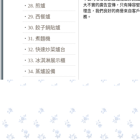
大不實的廣告宣傳，只有陣容堅
．
28. 煎爐
理念，我們良好的商譽來自客戶
．
29. 西餐爐
務。
．
30. 餃子鍋貼爐
．
31. 煮麵機
．
32. 快速炒菜爐台
．
33. 冰淇淋展示櫃
．
34. 蒸爐設備