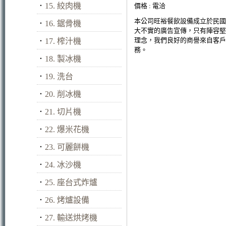
．
15. 絞肉機
價格 : 電洽
本公司旺裕餐飲設備成立於民國
．
16. 鋸骨機
大不實的廣告宣傳，只有陣容堅
理念，我們良好的商譽來自客戶
．
17. 榨汁機
務。
．
18. 製冰機
．
19. 洗台
．
20. 削冰機
．
21. 切片機
．
22. 爆米花機
．
23. 可麗餅機
．
24. 冰沙機
．
25. 座台式炸爐
．
26. 烤爐設備
．
27. 輸送烘烤機