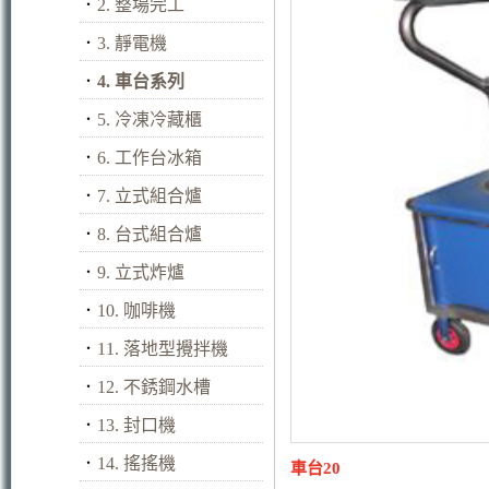
．
2. 整場完工
．
3. 靜電機
．
4. 車台系列
．
5. 冷凍冷藏櫃
．
6. 工作台冰箱
．
7. 立式組合爐
．
8. 台式組合爐
．
9. 立式炸爐
．
10. 咖啡機
．
11. 落地型攪拌機
．
12. 不銹鋼水槽
．
13. 封口機
．
14. 搖搖機
車台20