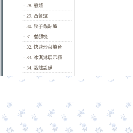
．
28. 煎爐
．
29. 西餐爐
．
30. 餃子鍋貼爐
．
31. 煮麵機
．
32. 快速炒菜爐台
．
33. 冰淇淋展示櫃
．
34. 蒸爐設備