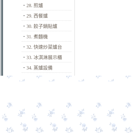
．
28. 煎爐
．
29. 西餐爐
．
30. 餃子鍋貼爐
．
31. 煮麵機
．
32. 快速炒菜爐台
．
33. 冰淇淋展示櫃
．
34. 蒸爐設備