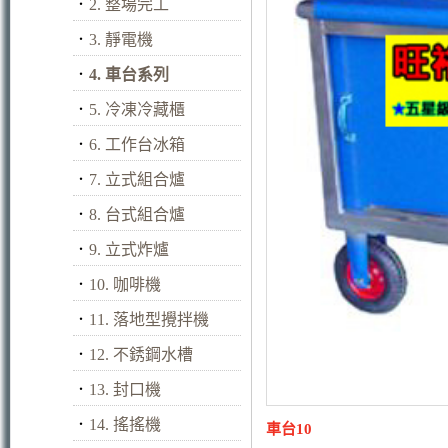
．
2. 整場完工
．
3. 靜電機
．
4. 車台系列
．
5. 冷凍冷藏櫃
．
6. 工作台冰箱
．
7. 立式組合爐
．
8. 台式組合爐
．
9. 立式炸爐
．
10. 咖啡機
．
11. 落地型攪拌機
．
12. 不銹鋼水槽
．
13. 封口機
．
14. 搖搖機
車台10