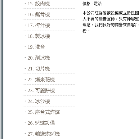
．
15. 絞肉機
價格 : 電洽
本公司旺裕餐飲設備成立於民國
．
16. 鋸骨機
大不實的廣告宣傳，只有陣容堅
理念，我們良好的商譽來自客戶
．
17. 榨汁機
務。
．
18. 製冰機
．
19. 洗台
．
20. 削冰機
．
21. 切片機
．
22. 爆米花機
．
23. 可麗餅機
．
24. 冰沙機
．
25. 座台式炸爐
．
26. 烤爐設備
．
27. 輸送烘烤機