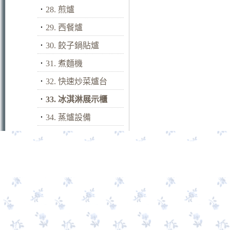
．
28. 煎爐
．
29. 西餐爐
．
30. 餃子鍋貼爐
．
31. 煮麵機
．
32. 快速炒菜爐台
．
33. 冰淇淋展示櫃
．
34. 蒸爐設備