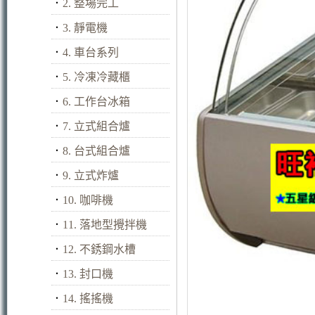
．
2. 整場完工
．
3. 靜電機
．
4. 車台系列
．
5. 冷凍冷藏櫃
．
6. 工作台冰箱
．
7. 立式組合爐
．
8. 台式組合爐
．
9. 立式炸爐
．
10. 咖啡機
．
11. 落地型攪拌機
．
12. 不銹鋼水槽
．
13. 封口機
．
14. 搖搖機