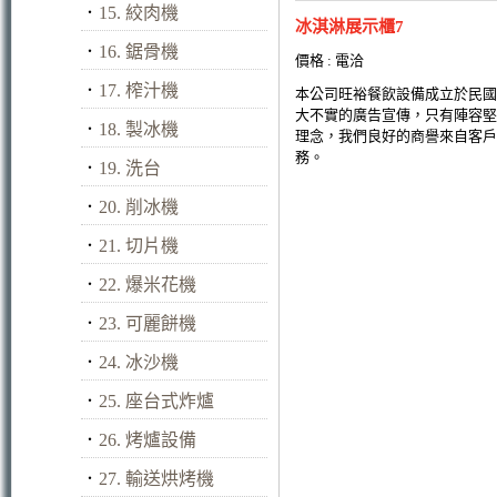
．
15. 絞肉機
冰淇淋展示櫃7
．
16. 鋸骨機
價格 : 電洽
．
17. 榨汁機
本公司旺裕餐飲設備成立於民國
大不實的廣告宣傳，只有陣容堅
．
18. 製冰機
理念，我們良好的商譽來自客戶
務。
．
19. 洗台
．
20. 削冰機
．
21. 切片機
．
22. 爆米花機
．
23. 可麗餅機
．
24. 冰沙機
．
25. 座台式炸爐
．
26. 烤爐設備
．
27. 輸送烘烤機