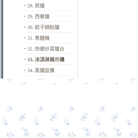
．
28. 煎爐
．
29. 西餐爐
．
30. 餃子鍋貼爐
．
31. 煮麵機
．
32. 快速炒菜爐台
．
33. 冰淇淋展示櫃
．
34. 蒸爐設備