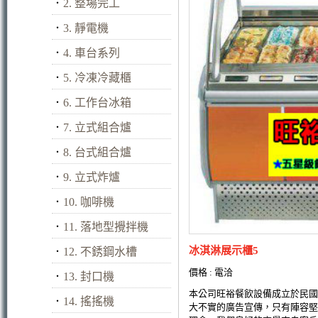
．
2. 整場完工
．
3. 靜電機
．
4. 車台系列
．
5. 冷凍冷藏櫃
．
6. 工作台冰箱
．
7. 立式組合爐
．
8. 台式組合爐
．
9. 立式炸爐
．
10. 咖啡機
．
11. 落地型攪拌機
冰淇淋展示櫃5
．
12. 不銹鋼水槽
價格 : 電洽
．
13. 封口機
本公司旺裕餐飲設備成立於民國
．
14. 搖搖機
大不實的廣告宣傳，只有陣容堅