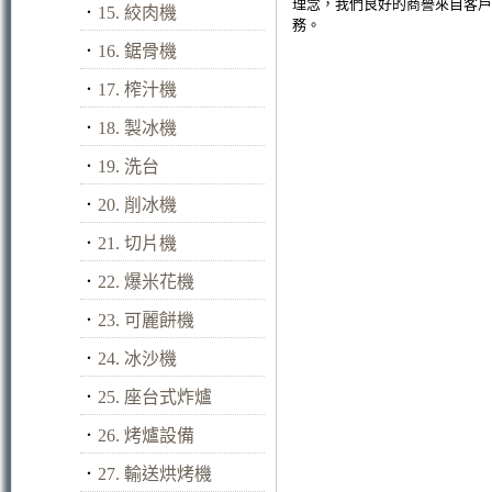
理念，我們良好的商譽來自客戶
．
15. 絞肉機
務。
．
16. 鋸骨機
．
17. 榨汁機
．
18. 製冰機
．
19. 洗台
．
20. 削冰機
．
21. 切片機
．
22. 爆米花機
．
23. 可麗餅機
．
24. 冰沙機
．
25. 座台式炸爐
．
26. 烤爐設備
．
27. 輸送烘烤機