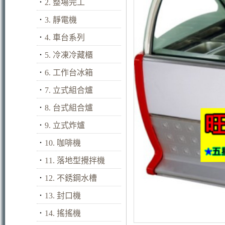
．
2. 整場完工
．
3. 靜電機
．
4. 車台系列
．
5. 冷凍冷藏櫃
．
6. 工作台冰箱
．
7. 立式組合爐
．
8. 台式組合爐
．
9. 立式炸爐
．
10. 咖啡機
．
11. 落地型攪拌機
．
12. 不銹鋼水槽
．
13. 封口機
．
14. 搖搖機