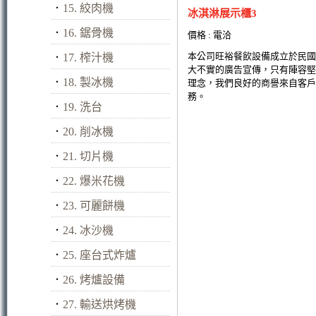
．
15. 絞肉機
冰淇淋展示櫃3
．
16. 鋸骨機
價格 : 電洽
本公司旺裕餐飲設備成立於民國
．
17. 榨汁機
大不實的廣告宣傳，只有陣容堅
．
18. 製冰機
理念，我們良好的商譽來自客戶
務。
．
19. 洗台
．
20. 削冰機
．
21. 切片機
．
22. 爆米花機
．
23. 可麗餅機
．
24. 冰沙機
．
25. 座台式炸爐
．
26. 烤爐設備
．
27. 輸送烘烤機