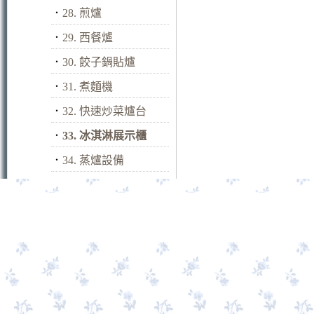
．
28. 煎爐
．
29. 西餐爐
．
30. 餃子鍋貼爐
．
31. 煮麵機
．
32. 快速炒菜爐台
．
33. 冰淇淋展示櫃
．
34. 蒸爐設備