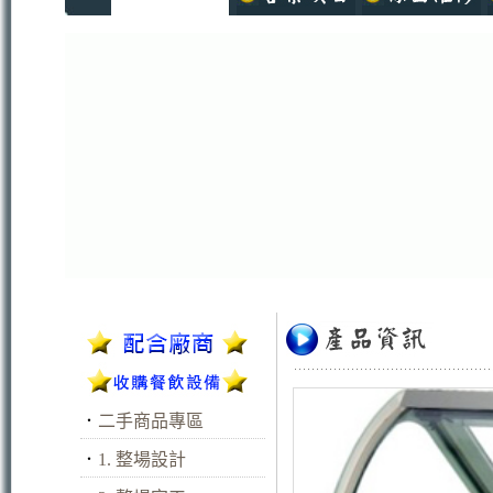
．
二手商品專區
．
1. 整場設計