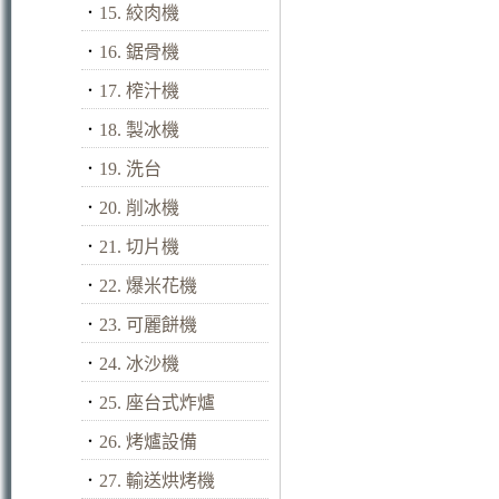
．
15. 絞肉機
．
16. 鋸骨機
．
17. 榨汁機
．
18. 製冰機
．
19. 洗台
．
20. 削冰機
．
21. 切片機
．
22. 爆米花機
．
23. 可麗餅機
．
24. 冰沙機
．
25. 座台式炸爐
．
26. 烤爐設備
．
27. 輸送烘烤機