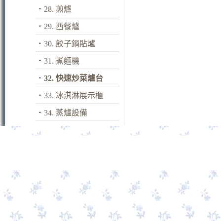
．
28. 煎爐
．
29. 西餐爐
．
30. 餃子鍋貼爐
．
31. 煮麵機
．
32. 快速炒菜爐台
．
33. 冰淇淋展示櫃
．
34. 蒸爐設備