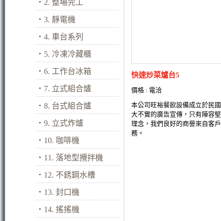
．
2. 整場完工
．
3. 靜電機
．
4. 車台系列
．
5. 冷凍冷藏櫃
．
6. 工作台冰箱
快速炒菜爐台5
．
7. 立式組合爐
價格 : 電洽
本公司旺裕餐飲設備成立於民國
．
8. 台式組合爐
大不實的廣告宣傳，只有陣容堅
．
9. 立式炸爐
理念，我們良好的商譽來自客戶
務。
．
10. 咖啡機
．
11. 落地型攪拌機
．
12. 不銹鋼水槽
．
13. 封口機
．
14. 搖搖機