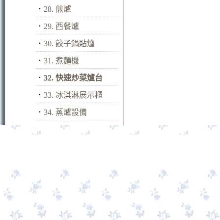
．
28. 煎爐
．
29. 西餐爐
．
30. 餃子鍋貼爐
．
31. 煮麵機
．
32. 快速炒菜爐台
．
33. 冰淇淋展示櫃
．
34. 蒸爐設備