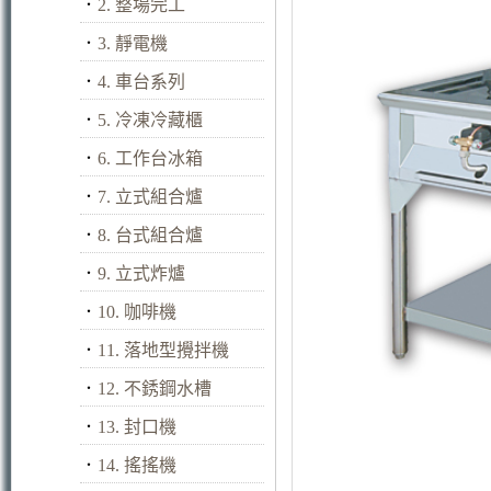
．
2. 整場完工
．
3. 靜電機
．
4. 車台系列
．
5. 冷凍冷藏櫃
．
6. 工作台冰箱
．
7. 立式組合爐
．
8. 台式組合爐
．
9. 立式炸爐
．
10. 咖啡機
．
11. 落地型攪拌機
．
12. 不銹鋼水槽
．
13. 封口機
．
14. 搖搖機