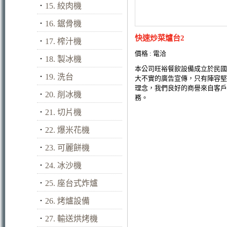
．
15. 絞肉機
．
16. 鋸骨機
快速炒菜爐台2
．
17. 榨汁機
價格 : 電洽
．
18. 製冰機
本公司旺裕餐飲設備成立於民國
．
19. 洗台
大不實的廣告宣傳，只有陣容堅
理念，我們良好的商譽來自客戶
．
20. 削冰機
務。
．
21. 切片機
．
22. 爆米花機
．
23. 可麗餅機
．
24. 冰沙機
．
25. 座台式炸爐
．
26. 烤爐設備
．
27. 輸送烘烤機