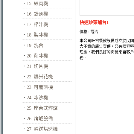
．
15. 絞肉機
．
16. 鋸骨機
快速炒菜爐台1
．
17. 榨汁機
價格 : 電洽
．
18. 製冰機
本公司旺裕餐飲設備成立於民國
．
19. 洗台
大不實的廣告宣傳，只有陣容堅
理念，我們良好的商譽來自客戶
．
20. 削冰機
務。
．
21. 切片機
．
22. 爆米花機
．
23. 可麗餅機
．
24. 冰沙機
．
25. 座台式炸爐
．
26. 烤爐設備
．
27. 輸送烘烤機