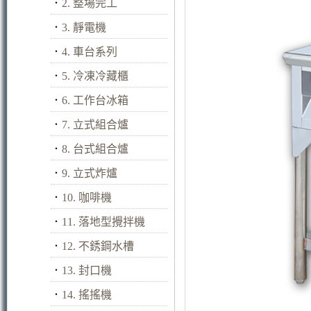
．
2. 整場完工
．
3. 靜電機
．
4. 車台系列
．
5. 冷凍冷藏櫃
．
6. 工作台冰箱
．
7. 立式組合爐
．
8. 台式組合爐
．
9. 立式炸爐
．
10. 咖啡機
．
11. 落地型攪拌機
．
12. 不銹鋼水槽
．
13. 封口機
．
14. 搖搖機