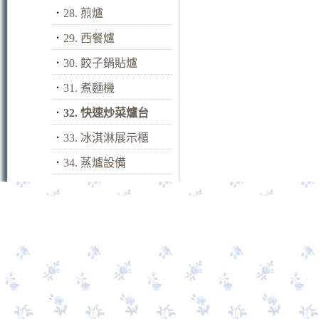
．
28. 煎爐
．
29. 西餐爐
．
30. 餃子鍋貼爐
．
31. 煮麵機
．
32. 快速炒菜爐台
．
33. 冰淇淋展示櫃
．
34. 蒸爐設備