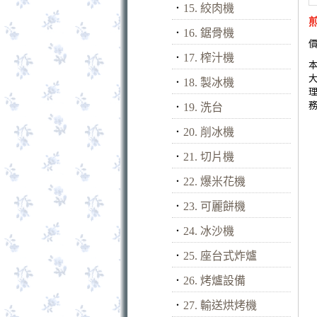
．
15. 絞肉機
．
16. 鋸骨機
價
．
17. 榨汁機
．
18. 製冰機
．
19. 洗台
．
20. 削冰機
．
21. 切片機
．
22. 爆米花機
．
23. 可麗餅機
．
24. 冰沙機
．
25. 座台式炸爐
．
26. 烤爐設備
．
27. 輸送烘烤機