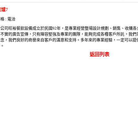
煎爐7
格 : 電洽
本公司旺裕餐飲設備成立於民國92年，是專業經營整場設計規劃、銷售、收購各
大不實的廣告宣傳，只有陣容堅強及專業的團隊，能夠完成各種客戶所託，我們
理念，我們良好的商譽來自客戶的滿意和支持。多年來的專業經驗，一定可以提
務。
返回列表