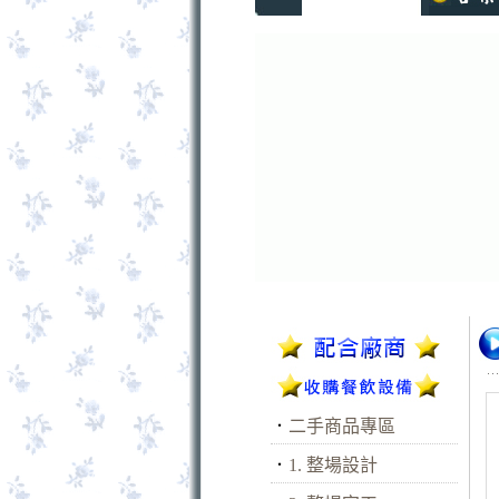
．
二手商品專區
．
1. 整場設計