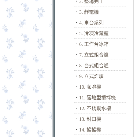
．
2. 整場完工
．
3. 靜電機
．
4. 車台系列
．
5. 冷凍冷藏櫃
．
6. 工作台冰箱
．
7. 立式組合爐
．
8. 台式組合爐
．
9. 立式炸爐
．
10. 咖啡機
．
11. 落地型攪拌機
．
12. 不銹鋼水槽
．
13. 封口機
．
14. 搖搖機