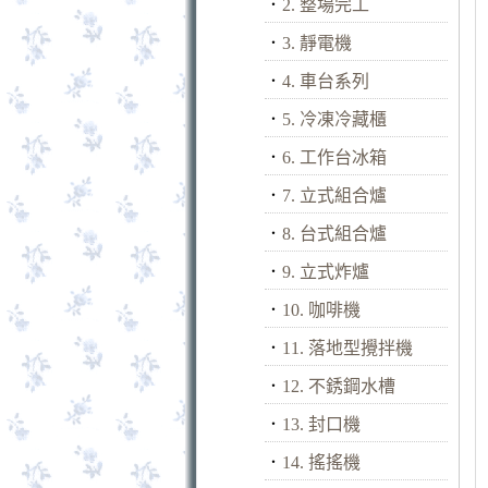
．
2. 整場完工
．
3. 靜電機
．
4. 車台系列
．
5. 冷凍冷藏櫃
．
6. 工作台冰箱
．
7. 立式組合爐
．
8. 台式組合爐
．
9. 立式炸爐
．
10. 咖啡機
．
11. 落地型攪拌機
．
12. 不銹鋼水槽
．
13. 封口機
．
14. 搖搖機