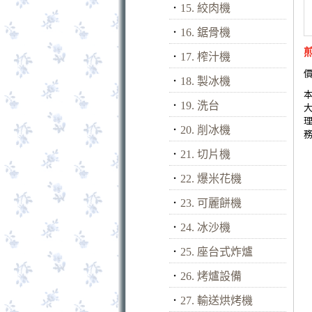
．
15. 絞肉機
．
16. 鋸骨機
．
17. 榨汁機
價
．
18. 製冰機
．
19. 洗台
．
20. 削冰機
．
21. 切片機
．
22. 爆米花機
．
23. 可麗餅機
．
24. 冰沙機
．
25. 座台式炸爐
．
26. 烤爐設備
．
27. 輸送烘烤機