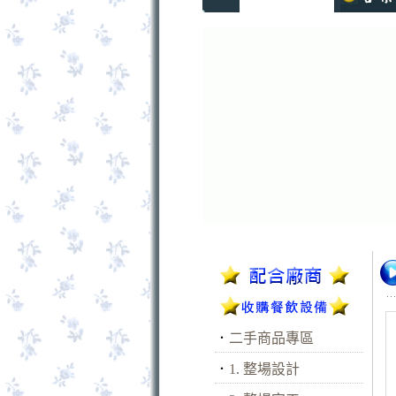
．
二手商品專區
．
1. 整場設計