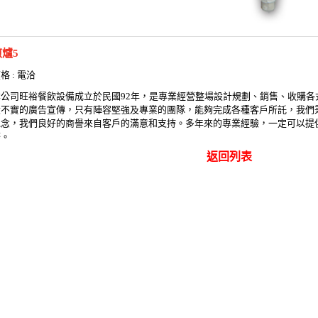
煎爐5
格 : 電洽
本公司旺裕餐飲設備成立於民國92年，是專業經營整場設計規劃、銷售、收購各
大不實的廣告宣傳，只有陣容堅強及專業的團隊，能夠完成各種客戶所託，我們
理念，我們良好的商譽來自客戶的滿意和支持。多年來的專業經驗，一定可以提
務。
返回列表