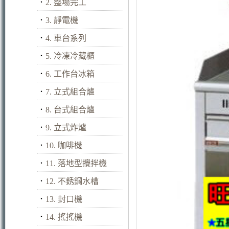
．
2. 整場完工
．
3. 靜電機
．
4. 車台系列
．
5. 冷凍冷藏櫃
．
6. 工作台冰箱
．
7. 立式組合爐
．
8. 台式組合爐
．
9. 立式炸爐
．
10. 咖啡機
．
11. 落地型攪拌機
．
12. 不銹鋼水槽
．
13. 封口機
．
14. 搖搖機