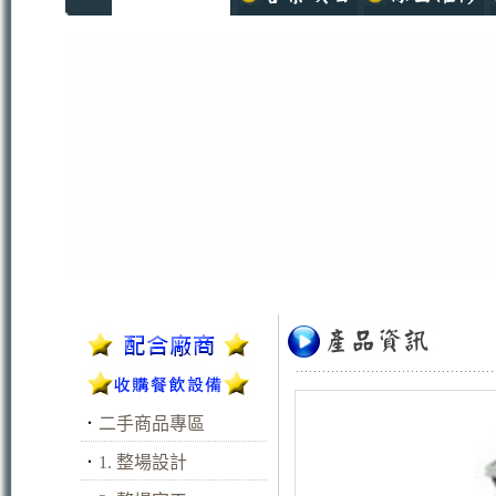
．
二手商品專區
．
1. 整場設計