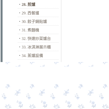
．
28. 煎爐
．
29. 西餐爐
．
30. 餃子鍋貼爐
．
31. 煮麵機
．
32. 快速炒菜爐台
．
33. 冰淇淋展示櫃
．
34. 蒸爐設備