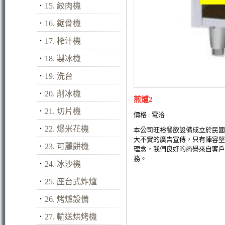
．
15. 絞肉機
．
16. 鋸骨機
．
17. 榨汁機
．
18. 製冰機
．
19. 洗台
．
20. 削冰機
煎爐2
．
21. 切片機
價格 : 電洽
．
22. 爆米花機
本公司旺裕餐飲設備成立於民國
大不實的廣告宣傳，只有陣容堅
．
23. 可麗餅機
理念，我們良好的商譽來自客戶
務。
．
24. 冰沙機
．
25. 座台式炸爐
．
26. 烤爐設備
．
27. 輸送烘烤機