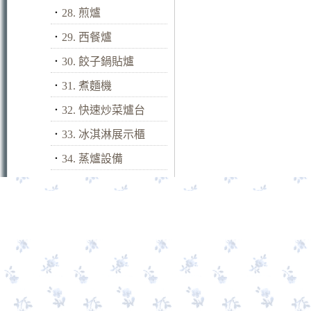
．
28. 煎爐
．
29. 西餐爐
．
30. 餃子鍋貼爐
．
31. 煮麵機
．
32. 快速炒菜爐台
．
33. 冰淇淋展示櫃
．
34. 蒸爐設備