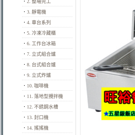
．
2. 整場完工
．
3. 靜電機
．
4. 車台系列
．
5. 冷凍冷藏櫃
．
6. 工作台冰箱
．
7. 立式組合爐
．
8. 台式組合爐
．
9. 立式炸爐
．
10. 咖啡機
．
11. 落地型攪拌機
．
12. 不銹鋼水槽
．
13. 封口機
．
14. 搖搖機