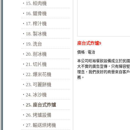
．
15. 絞肉機
．
16. 鋸骨機
．
17. 榨汁機
．
18. 製冰機
座台式炸爐9
．
19. 洗台
價格 : 電洽
．
20. 削冰機
本公司旺裕餐飲設備成立於民國
．
21. 切片機
大不實的廣告宣傳，只有陣容堅
理念，我們良好的商譽來自客戶
．
22. 爆米花機
務。
．
23. 可麗餅機
．
24. 冰沙機
．
25. 座台式炸爐
．
26. 烤爐設備
．
27. 輸送烘烤機