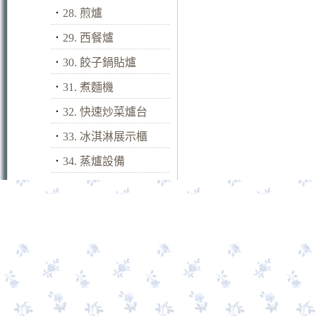
．
28. 煎爐
．
29. 西餐爐
．
30. 餃子鍋貼爐
．
31. 煮麵機
．
32. 快速炒菜爐台
．
33. 冰淇淋展示櫃
．
34. 蒸爐設備