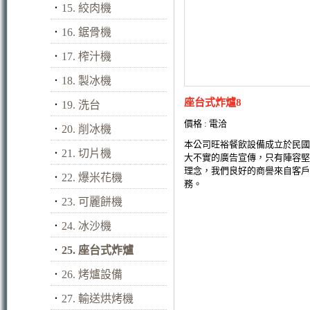
．
15. 絞肉機
．
16. 鋸骨機
．
17. 榨汁機
．
18. 製冰機
座台式炸爐8
．
19. 洗台
價格 : 電洽
．
20. 削冰機
本公司旺裕餐飲設備成立於民國
．
21. 切片機
大不實的廣告宣傳，只有陣容堅
理念，我們良好的商譽來自客戶
．
22. 爆米花機
務。
．
23. 可麗餅機
．
24. 冰沙機
．
25. 座台式炸爐
．
26. 烤爐設備
．
27. 輸送烘烤機