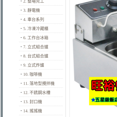
．
2. 整場完工
．
3. 靜電機
．
4. 車台系列
．
5. 冷凍冷藏櫃
．
6. 工作台冰箱
．
7. 立式組合爐
．
8. 台式組合爐
．
9. 立式炸爐
．
10. 咖啡機
．
11. 落地型攪拌機
．
12. 不銹鋼水槽
．
13. 封口機
．
14. 搖搖機