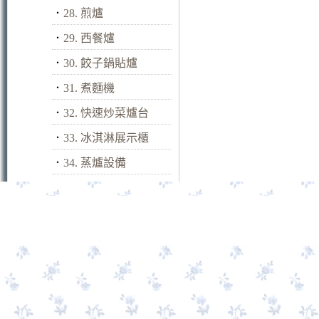
．
28. 煎爐
．
29. 西餐爐
．
30. 餃子鍋貼爐
．
31. 煮麵機
．
32. 快速炒菜爐台
．
33. 冰淇淋展示櫃
．
34. 蒸爐設備