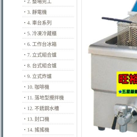
．
2. 整場完工
．
3. 靜電機
．
4. 車台系列
．
5. 冷凍冷藏櫃
．
6. 工作台冰箱
．
7. 立式組合爐
．
8. 台式組合爐
．
9. 立式炸爐
．
10. 咖啡機
．
11. 落地型攪拌機
．
12. 不銹鋼水槽
．
13. 封口機
．
14. 搖搖機