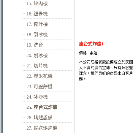
．
15. 絞肉機
．
16. 鋸骨機
．
17. 榨汁機
．
18. 製冰機
座台式炸爐1
．
19. 洗台
價格 : 電洽
．
20. 削冰機
本公司旺裕餐飲設備成立於民國
．
21. 切片機
大不實的廣告宣傳，只有陣容堅
理念，我們良好的商譽來自客戶
．
22. 爆米花機
務。
．
23. 可麗餅機
．
24. 冰沙機
．
25. 座台式炸爐
．
26. 烤爐設備
．
27. 輸送烘烤機