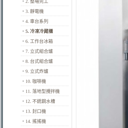
．
2. 整場完工
．
3. 靜電機
．
4. 車台系列
．
5. 冷凍冷藏櫃
．
6. 工作台冰箱
．
7. 立式組合爐
．
8. 台式組合爐
．
9. 立式炸爐
．
10. 咖啡機
．
11. 落地型攪拌機
．
12. 不銹鋼水槽
．
13. 封口機
．
14. 搖搖機