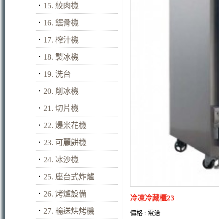
．
15. 絞肉機
．
16. 鋸骨機
．
17. 榨汁機
．
18. 製冰機
．
19. 洗台
．
20. 削冰機
．
21. 切片機
．
22. 爆米花機
．
23. 可麗餅機
．
24. 冰沙機
．
25. 座台式炸爐
．
26. 烤爐設備
冷凍冷藏櫃23
．
27. 輸送烘烤機
價格 : 電洽