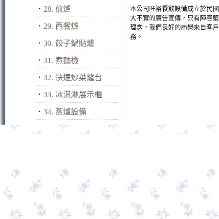
．
28. 煎爐
本公司旺裕餐飲設備成立於民國
大不實的廣告宣傳，只有陣容堅
．
29. 西餐爐
理念，我們良好的商譽來自客戶
務。
．
30. 餃子鍋貼爐
．
31. 煮麵機
．
32. 快速炒菜爐台
．
33. 冰淇淋展示櫃
．
34. 蒸爐設備