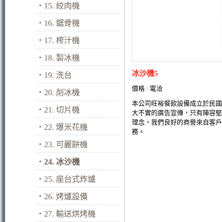
．
15. 絞肉機
．
16. 鋸骨機
．
17. 榨汁機
．
18. 製冰機
冰沙機5
．
19. 洗台
價格 : 電洽
．
20. 削冰機
本公司旺裕餐飲設備成立於民國
．
21. 切片機
大不實的廣告宣傳，只有陣容堅
理念，我們良好的商譽來自客戶
．
22. 爆米花機
務。
．
23. 可麗餅機
．
24. 冰沙機
．
25. 座台式炸爐
．
26. 烤爐設備
．
27. 輸送烘烤機