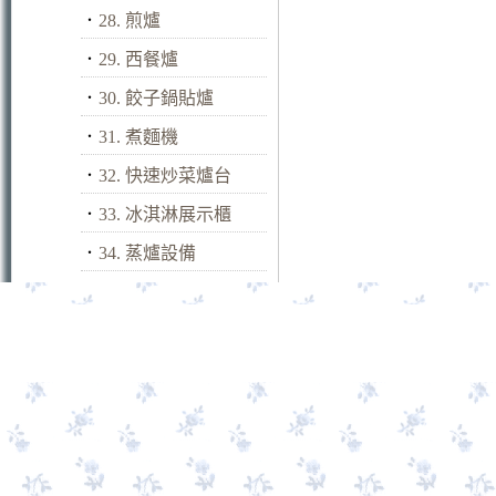
．
28. 煎爐
．
29. 西餐爐
．
30. 餃子鍋貼爐
．
31. 煮麵機
．
32. 快速炒菜爐台
．
33. 冰淇淋展示櫃
．
34. 蒸爐設備