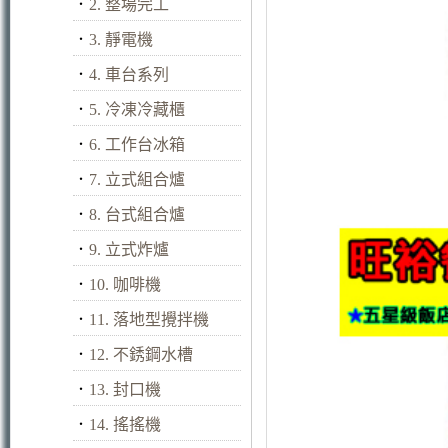
．
2. 整場完工
．
3. 靜電機
．
4. 車台系列
．
5. 冷凍冷藏櫃
．
6. 工作台冰箱
．
7. 立式組合爐
．
8. 台式組合爐
．
9. 立式炸爐
．
10. 咖啡機
．
11. 落地型攪拌機
．
12. 不銹鋼水槽
．
13. 封口機
．
14. 搖搖機