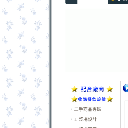
．
二手商品專區
．
1. 整場設計