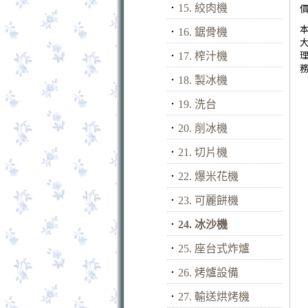
．
15. 絞肉機
價
．
16. 鋸骨機
．
17. 榨汁機
．
18. 製冰機
．
19. 洗台
．
20. 削冰機
．
21. 切片機
．
22. 爆米花機
．
23. 可麗餅機
．
24. 冰沙機
．
25. 座台式炸爐
．
26. 烤爐設備
．
27. 輸送烘烤機