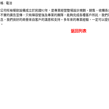
格 : 電洽
本公司旺裕餐飲設備成立於民國92年，是專業經營整場設計規劃、銷售、收購各
大不實的廣告宣傳，只有陣容堅強及專業的團隊，能夠完成各種客戶所託，我們
理念，我們良好的商譽來自客戶的滿意和支持。多年來的專業經驗，一定可以提
務。
返回列表