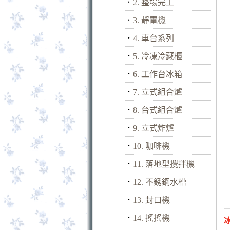
．
2. 整場完工
．
3. 靜電機
．
4. 車台系列
．
5. 冷凍冷藏櫃
．
6. 工作台冰箱
．
7. 立式組合爐
．
8. 台式組合爐
．
9. 立式炸爐
．
10. 咖啡機
．
11. 落地型攪拌機
．
12. 不銹鋼水槽
．
13. 封口機
．
14. 搖搖機