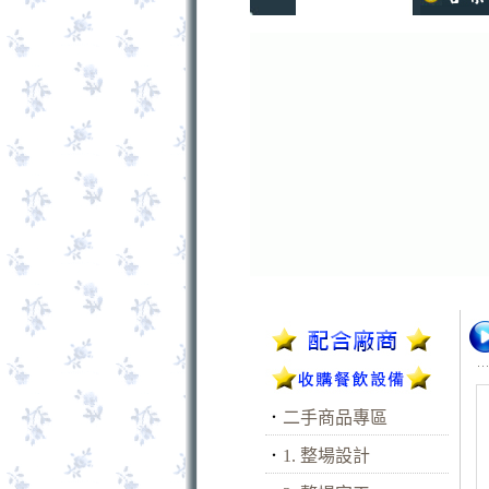
．
二手商品專區
．
1. 整場設計