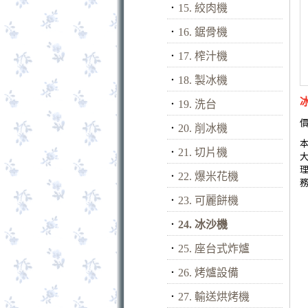
．
15. 絞肉機
．
16. 鋸骨機
．
17. 榨汁機
．
18. 製冰機
．
19. 洗台
價
．
20. 削冰機
．
21. 切片機
．
22. 爆米花機
．
23. 可麗餅機
．
24. 冰沙機
．
25. 座台式炸爐
．
26. 烤爐設備
．
27. 輸送烘烤機