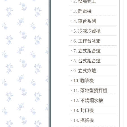
．
2. 整場完工
．
3. 靜電機
．
4. 車台系列
．
5. 冷凍冷藏櫃
．
6. 工作台冰箱
．
7. 立式組合爐
．
8. 台式組合爐
．
9. 立式炸爐
．
10. 咖啡機
．
11. 落地型攪拌機
．
12. 不銹鋼水槽
．
13. 封口機
．
14. 搖搖機