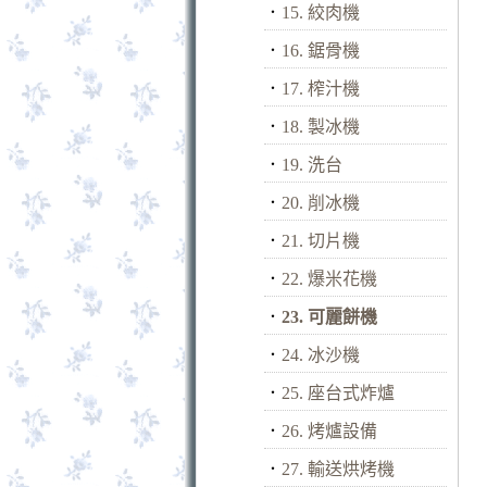
．
15. 絞肉機
．
16. 鋸骨機
．
17. 榨汁機
．
18. 製冰機
．
19. 洗台
．
20. 削冰機
．
21. 切片機
．
22. 爆米花機
．
23. 可麗餅機
．
24. 冰沙機
．
25. 座台式炸爐
．
26. 烤爐設備
．
27. 輸送烘烤機