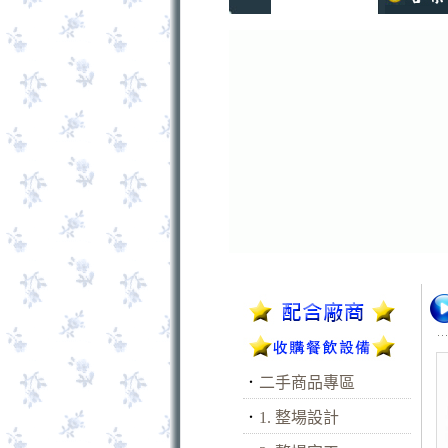
．
二手商品專區
．
1. 整場設計