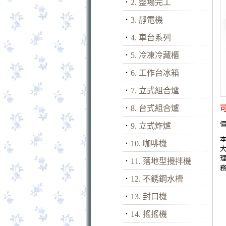
．
2. 整場完工
．
3. 靜電機
．
4. 車台系列
．
5. 冷凍冷藏櫃
．
6. 工作台冰箱
．
7. 立式組合爐
．
8. 台式組合爐
價
．
9. 立式炸爐
．
10. 咖啡機
．
11. 落地型攪拌機
．
12. 不銹鋼水槽
．
13. 封口機
．
14. 搖搖機