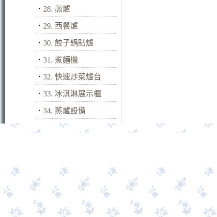
．
28. 煎爐
．
29. 西餐爐
．
30. 餃子鍋貼爐
．
31. 煮麵機
．
32. 快速炒菜爐台
．
33. 冰淇淋展示櫃
．
34. 蒸爐設備