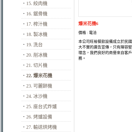
．
15. 絞肉機
．
16. 鋸骨機
爆米花機6
．
17. 榨汁機
價格 : 電洽
．
18. 製冰機
本公司旺裕餐飲設備成立於民國
．
19. 洗台
大不實的廣告宣傳，只有陣容堅
理念，我們良好的商譽來自客戶
．
20. 削冰機
務。
．
21. 切片機
．
22. 爆米花機
．
23. 可麗餅機
．
24. 冰沙機
．
25. 座台式炸爐
．
26. 烤爐設備
．
27. 輸送烘烤機