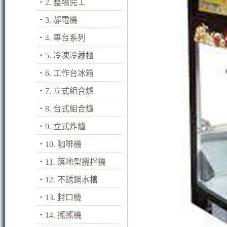
．
2. 整場完工
．
3. 靜電機
．
4. 車台系列
．
5. 冷凍冷藏櫃
．
6. 工作台冰箱
．
7. 立式組合爐
．
8. 台式組合爐
．
9. 立式炸爐
．
10. 咖啡機
．
11. 落地型攪拌機
．
12. 不銹鋼水槽
．
13. 封口機
．
14. 搖搖機