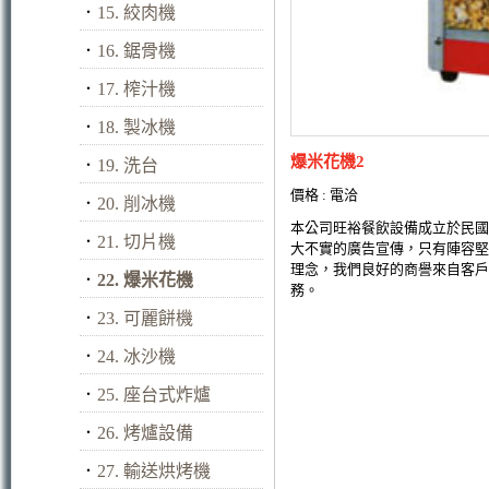
．
15. 絞肉機
．
16. 鋸骨機
．
17. 榨汁機
．
18. 製冰機
爆米花機2
．
19. 洗台
價格 : 電洽
．
20. 削冰機
本公司旺裕餐飲設備成立於民國
．
21. 切片機
大不實的廣告宣傳，只有陣容堅
理念，我們良好的商譽來自客戶
．
22. 爆米花機
務。
．
23. 可麗餅機
．
24. 冰沙機
．
25. 座台式炸爐
．
26. 烤爐設備
．
27. 輸送烘烤機