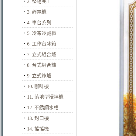
．
2. 整場完工
．
3. 靜電機
．
4. 車台系列
．
5. 冷凍冷藏櫃
．
6. 工作台冰箱
．
7. 立式組合爐
．
8. 台式組合爐
．
9. 立式炸爐
．
10. 咖啡機
．
11. 落地型攪拌機
．
12. 不銹鋼水槽
．
13. 封口機
．
14. 搖搖機