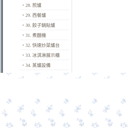
．
28. 煎爐
．
29. 西餐爐
．
30. 餃子鍋貼爐
．
31. 煮麵機
．
32. 快速炒菜爐台
．
33. 冰淇淋展示櫃
．
34. 蒸爐設備