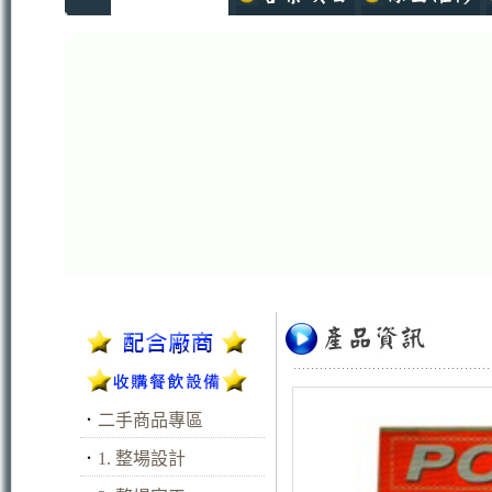
．
二手商品專區
．
1. 整場設計