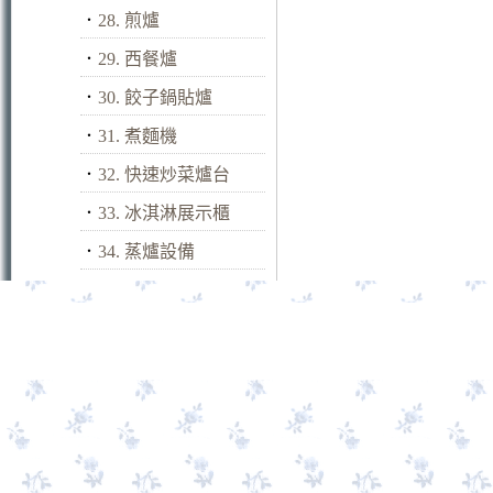
．
28. 煎爐
．
29. 西餐爐
．
30. 餃子鍋貼爐
．
31. 煮麵機
．
32. 快速炒菜爐台
．
33. 冰淇淋展示櫃
．
34. 蒸爐設備