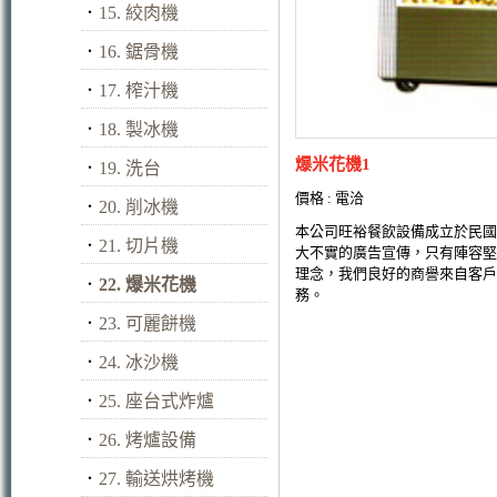
．
15. 絞肉機
．
16. 鋸骨機
．
17. 榨汁機
．
18. 製冰機
爆米花機1
．
19. 洗台
價格 : 電洽
．
20. 削冰機
本公司旺裕餐飲設備成立於民國
．
21. 切片機
大不實的廣告宣傳，只有陣容堅
理念，我們良好的商譽來自客戶
．
22. 爆米花機
務。
．
23. 可麗餅機
．
24. 冰沙機
．
25. 座台式炸爐
．
26. 烤爐設備
．
27. 輸送烘烤機