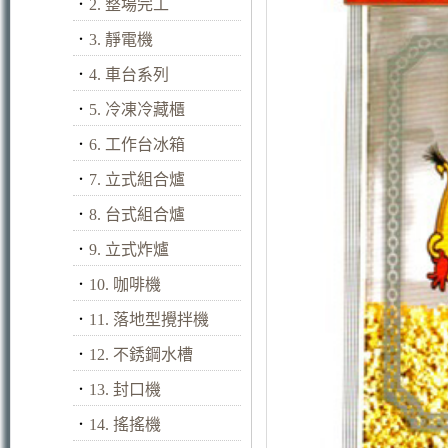
．
2. 整場完工
．
3. 靜電機
．
4. 車台系列
．
5. 冷凍冷藏櫃
．
6. 工作台冰箱
．
7. 立式組合爐
．
8. 台式組合爐
．
9. 立式炸爐
．
10. 咖啡機
．
11. 落地型攪拌機
．
12. 不銹鋼水槽
．
13. 封口機
．
14. 搖搖機