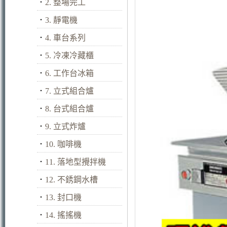
．
2. 整場完工
．
3. 靜電機
．
4. 車台系列
．
5. 冷凍冷藏櫃
．
6. 工作台冰箱
．
7. 立式組合爐
．
8. 台式組合爐
．
9. 立式炸爐
．
10. 咖啡機
．
11. 落地型攪拌機
．
12. 不銹鋼水槽
．
13. 封口機
．
14. 搖搖機