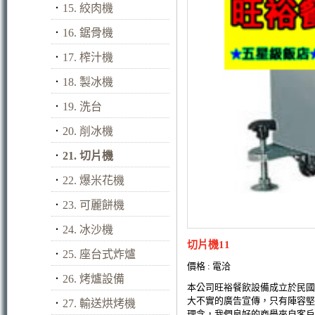
．
15. 絞肉機
．
16. 鋸骨機
．
17. 榨汁機
．
18. 製冰機
．
19. 洗台
．
20. 削冰機
．
21. 切片機
．
22. 爆米花機
．
23. 可麗餅機
．
24. 冰沙機
切片機11
．
25. 座台式炸爐
價格 : 電洽
．
26. 烤爐設備
本公司旺裕餐飲設備成立於民國
大不實的廣告宣傳，只有陣容堅
．
27. 輸送烘烤機
理念，我們良好的商譽來自客戶