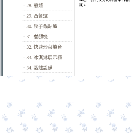
．
28. 煎爐
務。
．
29. 西餐爐
．
30. 餃子鍋貼爐
．
31. 煮麵機
．
32. 快速炒菜爐台
．
33. 冰淇淋展示櫃
．
34. 蒸爐設備