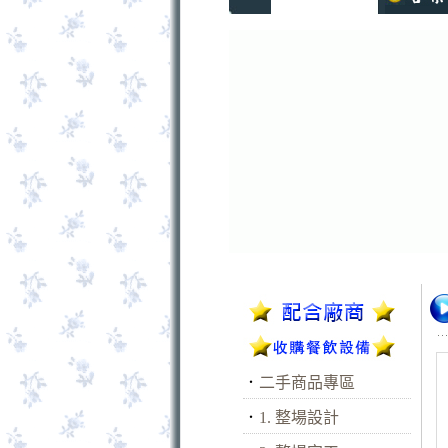
．
二手商品專區
．
1. 整場設計