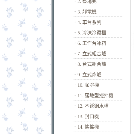
．
2. 整場完工
．
3. 靜電機
．
4. 車台系列
．
5. 冷凍冷藏櫃
．
6. 工作台冰箱
．
7. 立式組合爐
．
8. 台式組合爐
．
9. 立式炸爐
．
10. 咖啡機
．
11. 落地型攪拌機
．
12. 不銹鋼水槽
．
13. 封口機
．
14. 搖搖機