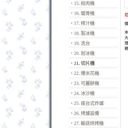
．
15. 絞肉機
．
16. 鋸骨機
．
17. 榨汁機
價
．
18. 製冰機
．
19. 洗台
．
20. 削冰機
．
21. 切片機
．
22. 爆米花機
．
23. 可麗餅機
．
24. 冰沙機
．
25. 座台式炸爐
．
26. 烤爐設備
．
27. 輸送烘烤機